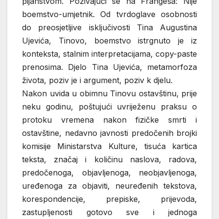
pijanstvom. Pozivajući se na Frangeša: Nije
boemstvo-umjetnik. Od tvrdoglave osobnosti
do preosjetljive isključivosti Tina Augustina
Ujevića, Tinovo, boemstvo istrgnuto je iz
konteksta, stalnim interpretacijama, copy-paste
prenosima. Djelo Tina Ujevića, metamorfoza
života, poziv je i argument, poziv k djelu.
Nakon uvida u obimnu Tinovu ostavštinu, prije
neku godinu, poštujući uvriježenu praksu o
protoku vremena nakon fizičke smrti i
ostavštine, nedavno javnosti predočenih brojki
komisije Ministarstva Kulture, tisuća kartica
teksta, značaj i količinu naslova, radova,
predočenoga, objavljenoga, neobjavljenoga,
uređenoga za objaviti, neuređenih tekstova,
korespondencije, prepiske, prijevoda,
zastupljenosti gotovo sve i jednoga