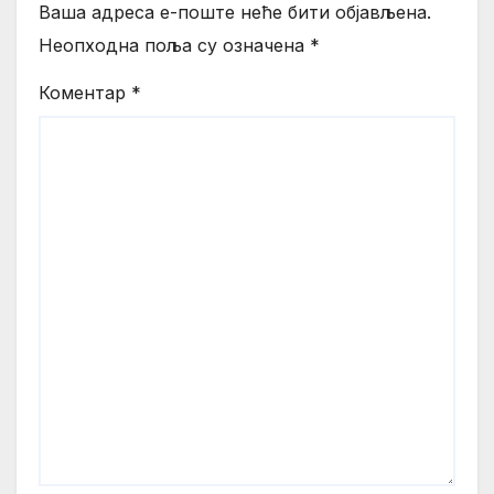
Ваша адреса е-поште неће бити објављена.
Неопходна поља су означена
*
Коментар
*