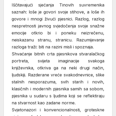
Iščitavajući sjećanja Tinovih suvremenika
saznah: loše je govori svoje stihove, a loše ih
govore i mnogi živući pjesnici. Razlog, razlog
nespretnosti javnog svjedočenja svoje snažne
emocije otkrio bi i poneku neizrečenu,
neiskazanu stranu, stranicu. Razumijevanje
razloga traži: biti na razini misli i spoznaja.
Shvaćanje bitnih crta pjesnikova stvaralačkog
portreta, svijeta imaginacije svakoga
književnika, otkriva ga na neki drugi način,
ljudskiji. Razderane vreće svakodnevnice, slike
stalnih nesporazuma, svih starih i novih,
klasičnih i modernih pjesnika samih sa sobom,
pjesnika u sudaru s ljudima koji se reflektiraju
na stvarnost kao zadane norme.
Svjetonazori i konvencionalnosti, groteskne