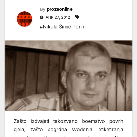
By
prozaonline
АПР 27, 2012
#Nikola Šimić Tonin
Zašto izdvajati takozvano boemstvo povrh
djela, zašto pogrdna svođenja, etiketiranja