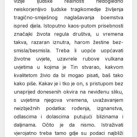
vizije ljudske realnosti nedogledno
neiskorjenljivo ljudske tragikomedije življenja
tragično-smiješnog naglašavanja boemstva
ispred djela. Istoputno kaos-putom prisebnosti
značajki života regula društva, u vremena
takva, razaran iznutra, harom žestine bez-
smisla/besmisla. Treba li uopće uopćavati
životne uvjete, uzavrele rubove vulkana
uvjetima u kojima je Tin stvarao, kakvom
kvalitetom živio da bi mogao pisati, baš tako
kako piše. Kakav je i tko je on, s pristupom bez
unaprijed donesenih okvira na neviđenu sliku,
s uvjetima njegova vremena, uvažavanjem
neizbježnih podatka: rođenja, izgnanstva,
odlascima i dolascima putujući blizinama i
daljinama. Očito je da nismo. Istraživati
vjerojatno treba tamo gdje su podaci najbliži