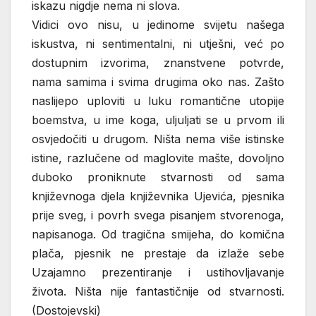
iskazu nigdje nema ni slova.
Vidici ovo nisu, u jedinome svijetu našega
iskustva, ni sentimentalni, ni utješni, već po
dostupnim izvorima, znanstvene potvrde,
nama samima i svima drugima oko nas. Zašto
naslijepo uploviti u luku romantične utopije
boemstva, u ime koga, uljuljati se u prvom ili
osvjedočiti u drugom. Ništa nema više istinske
istine, razlučene od maglovite mašte, dovoljno
duboko proniknute stvarnosti od sama
književnoga djela književnika Ujevića, pjesnika
prije sveg, i povrh svega pisanjem stvorenoga,
napisanoga. Od tragična smijeha, do komična
plača, pjesnik ne prestaje da izlaže sebe
Uzajamno prezentiranje i ustihovljavanje
života. Ništa nije fantastičnije od stvarnosti.
(Dostojevski)