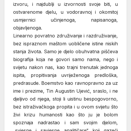
izvoru, i najdublji u izvornosti svoje biti, u
ostvarenome djelu, u vodoravnoj i okomitoj
usmjernici učinjenoga, napisanoga,
objavljenoga.
Linearno povratno združivanje i razdruživanje,
bez ispraznom maštom uobličene istine niskih
stanja života. Samo je djelo obuhvatna piščeva
biografija koja ne govori samo nama, nego i
svijetu nakon nas, kao trajni trenutak jednoga
ispita, propitivanja uvriježenoga predloška,
predrasude. Boemstvo kao ravnopravno za uz
ime i prezime, Tin Augustin Ujević, sraslo, i ne
djeljivo od njega, stoji li uistinu bespogovorno,
bez istraživačkoga propita i u ovom svijetu što
živi krizu humanosti kao što ju je bolom
spoznaja nadrastao i sam svojim djelom,
„svjesne i savjesne analitičare“ koji gazeći