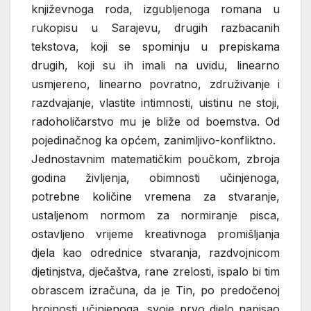
književnoga roda, izgubljenoga romana u
rukopisu u Sarajevu, drugih razbacanih
tekstova, koji se spominju u prepiskama
drugih, koji su ih imali na uvidu, linearno
usmjereno, linearno povratno, združivanje i
razdvajanje, vlastite intimnosti, uistinu ne stoji,
radoholičarstvo mu je bliže od boemstva. Od
pojedinačnog ka općem, zanimljivo-konfliktno.
Jednostavnim matematičkim poučkom, zbroja
godina življenja, obimnosti učinjenoga,
potrebne količine vremena za stvaranje,
ustaljenom normom za normiranje pisca,
ostavljeno vrijeme kreativnoga promišljanja
djela kao odrednice stvaranja, razdvojnicom
djetinjstva, dječaštva, rane zrelosti, ispalo bi tim
obrascem izračuna, da je Tin, po predočenoj
brojnosti učinjenoga, svoje prvo djelo napisao