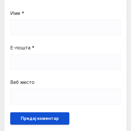
Име
*
Е-пошта
*
Веб место