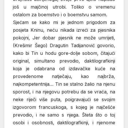
još u majčinoj utrobi. Toliko o vremenu
ostalom za boemstvo i o boemstvu samom.
Sjećam se kako mi je jednom prigodom za
posjeta Kninu, neću nikada izreći za pjesnika
pokojni, Jer dobar pjesnik ne može umrijeti,
(Krešimir Šego) Dragutin Tadijanović govorio,
kako bi Tin u hodu gore-dolje sobom, čitajući
original, simultano prevodio, daktilografkinji
koja je odabrana od izdavačke kuće na
provedenome natječaju, kao najbrža,
najkompetentnija… Tin se stalno žalio na njenu
sporost, i na njegovu potrebu da se vraća, na
neke riječi više puta, poigravajući se svojim
izgovorom francuskoga, s kojeg je najčešće
prevodio, i ne samo s njega. Šteta što o toj
osobi i osobnosti, daktilografkinji, i njenome