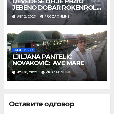
DEVEDESETIH JE PRŽIO
JEBENO DOBAR ROKENROL
(1)
АВГ 2, 2023
PROZAONLINE
ESEJI
PROZA
LJILJANA PANTELIĆ
NOVAKOVIĆ: AVE MARE
ЈУН 16, 2022
PROZAONLINE
Оставите одговор