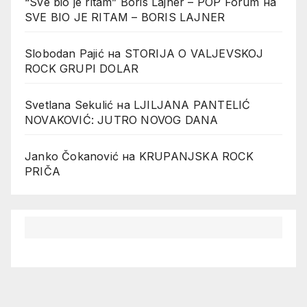
“Sve bio je ritam” Boris Lajner – POP Forum
на
SVE BIO JE RITAM – BORIS LAJNER
Slobodan Pajić
на
STORIJA O VALJEVSKOJ
ROCK GRUPI DOLAR
Svetlana Sekulić
на
LJILJANA PANTELIĆ
NOVAKOVIĆ: JUTRO NOVOG DANA
Janko Čokanović
на
KRUPANJSKA ROCK
PRIČA