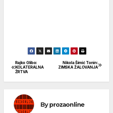
Rajko Glibo:
Nikola Šimić Tonin:
Кретање
KOLATERALNA
ZIMSKA ŽALOVANJA
ŽRTVA
чланка
By
prozaonline