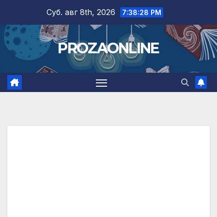
Skip
Суб. авг 8th, 2026
7:38:29 PM
to
content
PROZAONLINE