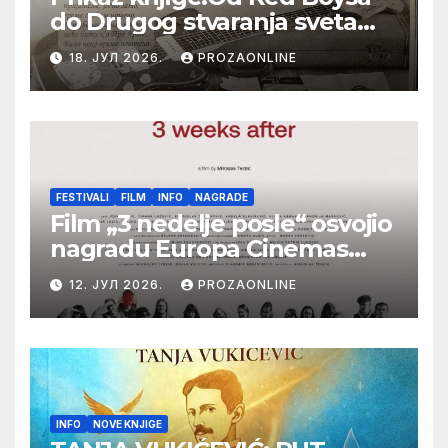
do Drugog stvaranja sveta
(bilo neko vreme pošteno)
18. ЈУЛ 2026.
PROZAONLINE
(autor- Zlatomira Sremca,
Botoš 2022. godine,
samizdat)
FESTIVALI
FILM
INFO
NAGRADE
Film „3 nedelje posle“ osvojio
nagradu Europa Cinemas
Label na Filmskom festivalu
12. ЈУЛ 2026.
PROZAONLINE
u Karlovim Varima
INFO
NOVE KNJIGE