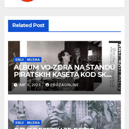
Related Post
ESEJI
MUZIKA
ALBUM VO-ZDRA NA ŠTANDU
PIRATSKIH KASETA KOD SKC-
a
АВГ 5, 2023
PROZAONLINE
ESEJI
MUZIKA