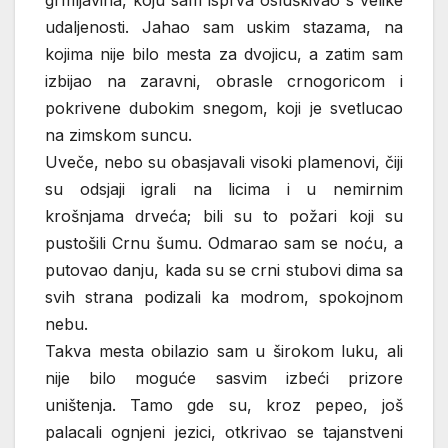
udaljenosti. Jahao sam uskim stazama, na
kojima nije bilo mesta za dvojicu, a zatim sam
izbijao na zaravni, obrasle crnogoricom i
pokrivene dubokim snegom, koji je svetlucao
na zimskom suncu.
Uveče, nebo su obasjavali visoki plamenovi, čiji
su odsjaji igrali na licima i u nemirnim
krošnjama drveća; bili su to požari koji su
pustošili Crnu šumu. Odmarao sam se noću, a
putovao danju, kada su se crni stubovi dima sa
svih strana podizali ka modrom, spokojnom
nebu.
Takva mesta obilazio sam u širokom luku, ali
nije bilo moguće sasvim izbeći prizore
uništenja. Tamo gde su, kroz pepeo, još
palacali ognjeni jezici, otkrivao se tajanstveni