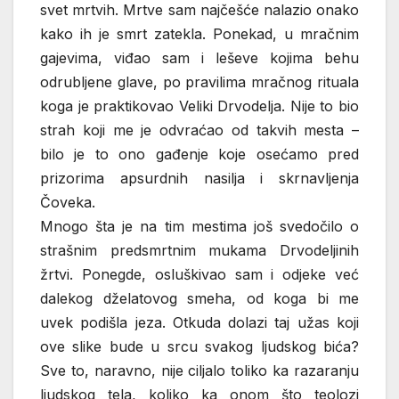
svet mrtvih. Mrtve sam najčešće nalazio onako
kako ih je smrt zatekla. Ponekad, u mračnim
gajevima, viđao sam i leševe kojima behu
odrubljene glave, po pravilima mračnog rituala
koga je praktikovao Veliki Drvodelja. Nije to bio
strah koji me je odvraćao od takvih mesta –
bilo je to ono gađenje koje osećamo pred
prizorima apsurdnih nasilja i skrnavljenja
Čoveka.
Mnogo šta je na tim mestima još svedočilo o
strašnim predsmrtnim mukama Drvodeljinih
žrtvi. Ponegde, osluškivao sam i odjeke već
dalekog dželatovog smeha, od koga bi me
uvek podišla jeza. Otkuda dolazi taj užas koji
ove slike bude u srcu svakog ljudskog bića?
Sve to, naravno, nije ciljalo toliko ka razaranju
ljudskog tela, koliko ka onom što teolozi