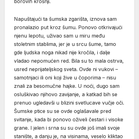
borovih krošnji.
Napuštajući ta šumska zgarišta, iznova sam
pronalazio put kroz šumu. Ponovo otkrivajući
njenu lepotu, uživao sam u miru među
stoletnim stablima, jer je u srcu šume, tamo
gde ljudska noga nikad nije kročila, i dalje
vladao nepomućen red. Bila su to mala ostrva,
usred neprijateljskog sveta. Ovde ni vukovi –
samotnjaci ili oni koji žive u čoporima – nisu
znali za besomučne hajke. U noći, dugo sam
osluškivao njihovo zavijanje, a katkad bih se
prenuo ugledavši u blizini svetlucave vučje oči.
Šumske ptice su se ovde oglašavale pred
svitanje, kada bi ponovo oživeli čestari i visoke
grane. I jelen i srna su su ovde još imali svoje
stanište, a danju je, na visinama, veselo kliktao