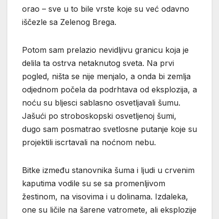
orao – sve u to bile vrste koje su već odavno
iščezle sa Zelenog Brega.
Potom sam prelazio nevidljivu granicu koja je
delila ta ostrva netaknutog sveta. Na prvi
pogled, ništa se nije menjalo, a onda bi zemlja
odjednom počela da podrhtava od eksplozija, a
noću su bljesci sablasno osvetljavali šumu.
Jašući po stroboskopski osvetljenoj šumi,
dugo sam posmatrao svetlosne putanje koje su
projektili iscrtavali na noćnom nebu.
Bitke između stanovnika šuma i ljudi u crvenim
kaputima vodile su se sa promenljivom
žestinom, na visovima i u dolinama. Izdaleka,
one su ličile na šarene vatromete, ali eksplozije