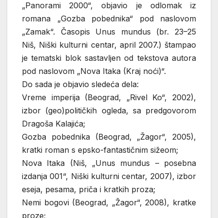
„Panorami 2000“, objavio je odlomak iz
romana „Gozba pobednika“ pod naslovom
„Zamak“. Časopis Unus mundus (br. 23–25
Niš, Niški kulturni centar, april 2007.) štampao
je tematski blok sastavljen od tekstova autora
pod naslovom „Nova Itaka (Kraj noći)“.
Do sada je objavio sledeća dela:
Vreme imperija (Beograd, „Rivel Ko“, 2002),
izbor (geo)političkih ogleda, sa predgovorom
Dragoša Kalajića;
Gozba pobednika (Beograd, „Žagor“, 2005),
kratki roman s epsko-fantastičnim sižeom;
Nova Itaka (Niš, „Unus mundus – posebna
izdanja 001“, Niški kulturni centar, 2007), izbor
eseja, pesama, priča i kratkih proza;
Nemi bogovi (Beograd, „Žagor“, 2008), kratke
proze;