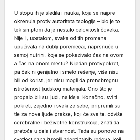
U stopu ih je sledila i nauka, koja se najpre
okrenula protiv autoriteta teologije – bio je to
tek simptom da je nestalo celovitosti čoveka.
Nije li, uostalom, svaka od tih promena
upućivala na dublji poremećaj, naprsnuće u
samoj nutrini, koje se pokazivalo čas na ovom
a čas na onom mestu? Nijedan protivpokret,
pa čak ni genijalno i smelo rešenje, više nisu
bili od koristi, jer nisu mogli da prenebregnu
istrošenost ljudskog materijala. Ono što je
propalo bili su ljudi, ne ideje. Konačno, svi ti
pokreti, zajedno i svaki za sebe, pripremili su
tle za nove ljude prakse, koji će sva te, odviše
cerebralne i beživotne konstrukcije, znati da
pretoče u dela i stvarnost. Tada su ponovo na
svetlost dana izronili adepti tajnih redova, koji