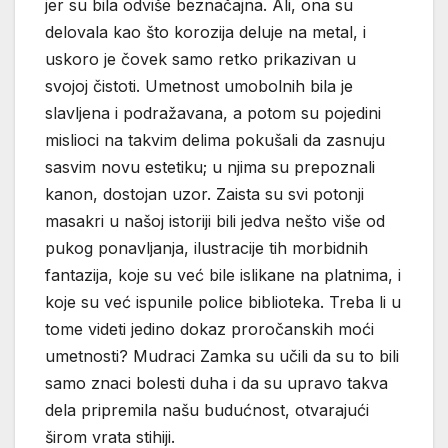
jer su bila odviše beznačajna. Ali, ona su
delovala kao što korozija deluje na metal, i
uskoro je čovek samo retko prikazivan u
svojoj čistoti. Umetnost umobolnih bila je
slavljena i podražavana, a potom su pojedini
mislioci na takvim delima pokušali da zasnuju
sasvim novu estetiku; u njima su prepoznali
kanon, dostojan uzor. Zaista su svi potonji
masakri u našoj istoriji bili jedva nešto više od
pukog ponavljanja, ilustracije tih morbidnih
fantazija, koje su već bile islikane na platnima, i
koje su već ispunile police biblioteka. Treba li u
tome videti jedino dokaz proročanskih moći
umetnosti? Mudraci Zamka su učili da su to bili
samo znaci bolesti duha i da su upravo takva
dela pripremila našu budućnost, otvarajući
širom vrata stihiji.