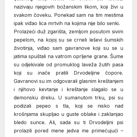
nazivaju njegovih božanskim likom, koji živi u
svakom čoveku. Ponekad sam na tim mestima
ipak viđao lica mrtvih na kojima nije bilo senki.
Prolazeći duž zgarišta, zemljom posutom sivim
pepelom, na kojoj su se crneli leševi šumskih
životinja, viđao sam gavranove koji su se u
jatima spuštali na vatrom oprljene grane. Šume
su odjekivale od promuklog laveža žutih pasa
koji su inače pratili Drvodeljine čopore.
Gavranovi su im odgovarali glasnim kreštanjem
i njihovo kevtanje i kreštanje slagalo se u
demonsku dreku. U sumanutom trku, psi su
podizali pepeo s tla, koji se nisko nad
krošnjama skupljao u guste oblake i zaklanjao
bledo sunce. Ali, sada su ti Drvodeljini psi
prolazili pored mene jedva me primećujući –