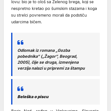
lovu: bio je to ološ sa Zelenog brega, koji se
nespretno kretao po šumskim stazama i koga
su strelci povremeno morali da podstiču
udarcima bičem.
Odlomak iz romana „Gozba
pobednika“ („Žagor“, Beograd,
2005), čije se druga, izmenjena
verzija nalazi u pripremi za štampu
Beleška o piscu