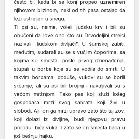
često bi, kada bi se konj propeo uznemiren
njihovom blizinom, neki od tih pasa ostajao da
leži ustreljen u snegu.
Ti psi su, naime, voleli ljudsku krv i bili su
obučeni da love ono što su Drvodeljini strelci
nazivali „ljudskom divljači“. U šumskoj zabiti,
međutim, sudarali su se s vučjim čoporima, sa
kojima su smesta, posle prvog iznenađenja,
stupali u borbe koje su se vodile do smrti. U
takvim borbama, doduše, vukovi su se borili
srčanije, ali su psi bili brojniji i navaljivali su s
većom mržnjom. Tako pas koji služi lošeg
gospodara mrzi svog sabrata koji živi u
slobodi. Ali, on ga mrzi upravo zato što taj zov,
koji dolazi iz divljine, budi njegovu pravu
prirodu, biće vuka. I zato se on smesta baca u
još bešnju hajku.