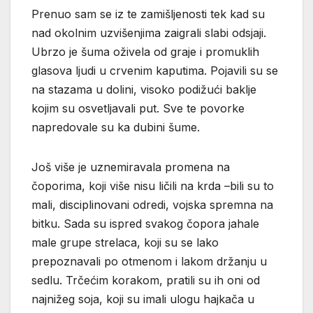
Prenuo sam se iz te zamišljenosti tek kad su
nad okolnim uzvišenjima zaigrali slabi odsjaji.
Ubrzo je šuma oživela od graje i promuklih
glasova ljudi u crvenim kaputima. Pojavili su se
na stazama u dolini, visoko podižući baklje
kojim su osvetljavali put. Sve te povorke
napredovale su ka dubini šume.
Još više je uznemiravala promena na
čoporima, koji više nisu ličili na krda –bili su to
mali, disciplinovani odredi, vojska spremna na
bitku. Sada su ispred svakog čopora jahale
male grupe strelaca, koji su se lako
prepoznavali po otmenom i lakom držanju u
sedlu. Trčećim korakom, pratili su ih oni od
najnižeg soja, koji su imali ulogu hajkača u