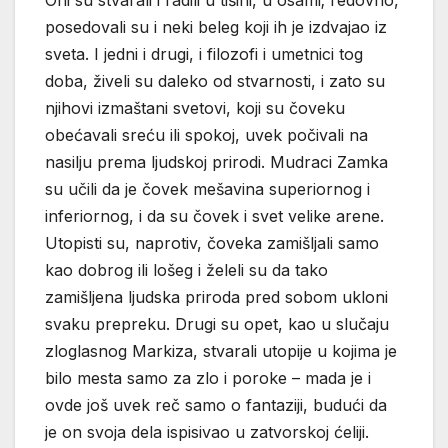
posedovali su i neki beleg koji ih je izdvajao iz
sveta. I jedni i drugi, i filozofi i umetnici tog
doba, živeli su daleko od stvarnosti, i zato su
njihovi izmaštani svetovi, koji su čoveku
obećavali sreću ili spokoj, uvek počivali na
nasilju prema ljudskoj prirodi. Mudraci Zamka
su učili da je čovek mešavina superiornog i
inferiornog, i da su čovek i svet velike arene.
Utopisti su, naprotiv, čoveka zamišljali samo
kao dobrog ili lošeg i želeli su da tako
zamišljena ljudska priroda pred sobom ukloni
svaku prepreku. Drugi su opet, kao u slučaju
zloglasnog Markiza, stvarali utopije u kojima je
bilo mesta samo za zlo i poroke – mada je i
ovde još uvek reč samo o fantaziji, budući da
je on svoja dela ispisivao u zatvorskoj ćeliji.