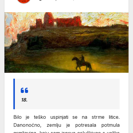
18.
Bilo je teško uspinjati se na strme litice.
Danonoćno, zemlju je potresala potmula
grmljavina, koju sam isprva osluškivao s velike