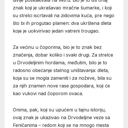
znak koji je ukrašavao mračne šumarke, i koji
su strelci iscrtavali na zidovima kuća, pre nego
što bi ih progutao plamen: dva ukrštena dleta
koje je uokvirivao jedan vatreni trougao.
Za većinu u čoporima, bio je to znak bez
značenja, dobar koliko i svaki drugi. Za strelce
u Drvodeljinim hordama, međutim, bilo je to
radosno obećanje stalnog uništavanja: dleta,
koja su se mogla zameniti i za noževe, bila su
za njih znamen nove rase gospodara, koji će
kao vukovi nad čoporom ovaca.
Onima, pak, koji su upućeni u tajnu istoriju,
ovaj znak je ukazivao na Drvodeljine veze sa
Feničanima – redom koji se na mnogo mesta