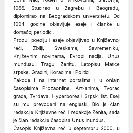
Boris Nad, rođen u Vinkovcima, Slavonija,
1966. Studirao u Zagrebu i Beogradu,
diplomirao na Beogradskom univerzitetu. Od
1994. godine objavljuje eseje i članke u
domaćoj periodici.
Prozu, poeziju i eseje objavljivao u Književnoj
reči, Zbilji, Sveskama, Savremeniku,
Književnim novinama, Evropi nacija, Unus
mundusu, Tragu, Zenitu, Letopisu Matice
srpske, Gradini, Koracima i Politici.
Takođe i na internet portalima i u onlajn
časopisima Prozaonline, Art-anima, Tvorac
grada, Tvrđava, Hyperborea i Srpski list. Eseji
su mu prevođeni na engleski. Bio je član
redakcije Književne reči i redakcije Zenita, sada
je član redakcije časopisa Unus mundus.
Časopis Književna reč u septembru 2000, u