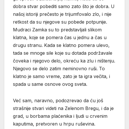
dobra stvar pobediti samo zato što je dobra. U
našoj istoriji prečesto je trijumfovalo zlo, i nije
retkost da su njegove su pobede potpunije.
Mudraci Zamka su to predstavljali slikom
klatna, koje se pomera čas u jednu a čas u
drugu stranu. Kada se klatno pomera ulevo,
tada se mnoge sile koje su dotada podržavale
čoveka i njegovo delo, okreću ka zlu i ništenju.
Njegovo se delo zatim neminovno ruši. To
klatno je samo vreme, zato je ta igra večita, i
spada u same osnove ovog sveta.
Već sam, naravno, podozrevao da ću još
strašnije stvari videti na Zelenom Bregu, i da je
grad, u borbama plaćenika i ljudi u crvenim
kaputima, pretvoren u hrpu ruševina.