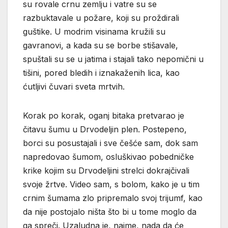
su rovale crnu zemlju i vatre su se
razbuktavale u požare, koji su proždirali
guštike. U modrim visinama kružili su
gavranovi, a kada su se borbe stišavale,
spuštali su se u jatima i stajali tako nepomični u
tišini, pored bledih i iznakaženih lica, kao
ćutljivi čuvari sveta mrtvih.
Korak po korak, oganj bitaka pretvarao je
čitavu šumu u Drvodeljin plen. Postepeno,
borci su posustajali i sve češće sam, dok sam
napredovao šumom, osluškivao pobedničke
krike kojim su Drvodeljini strelci dokrajčivali
svoje žrtve. Video sam, s bolom, kako je u tim
crnim šumama zlo pripremalo svoj trijumf, kao
da nije postojalo ništa što bi u tome moglo da
ga spreči. Uzaludna je, naime, nada da će