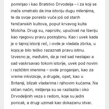
pominjao i kao Bratstvo Drvodelja – i za koji se
inače smatralo da ima istoriju dugu milenijima,
te da svoje poreklo vuče još od starih
feničanskih kultova, poput krvavog kulta
Moloha. Drugi su, naprotiv, upućivali na Iberiju
kao njegovu pravu postojbinu. Kao i uvek kada
je o tajnoj istoriji reč, i ovde je vladala zbrka, u
kojoj je bilo teško razaznati pravu istinu.
Izvesno je, međutim, da je red sad nestajao a
sad vaskrsavao tokom istorije, uvek pod novim
i različitim imenima – ovde proganjan, kao za
vreme inkvizicije, a drugde, opet, kao u
Britaniji, blizak vladarima i njihovim kućama. Na
sličan način, mišljenja su se razilazila i oko
Drvodeljinih veza s redom, koje su jedni
poricali, a drugi uzimali kao dokazanu stvar.