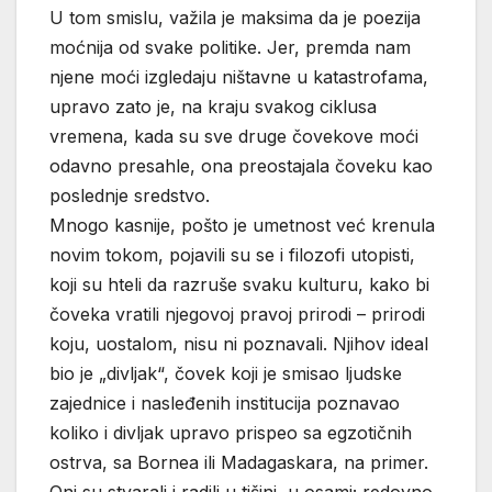
U tom smislu, važila je maksima da je poezija
moćnija od svake politike. Jer, premda nam
njene moći izgledaju ništavne u katastrofama,
upravo zato je, na kraju svakog ciklusa
vremena, kada su sve druge čovekove moći
odavno presahle, ona preostajala čoveku kao
poslednje sredstvo.
Mnogo kasnije, pošto je umetnost već krenula
novim tokom, pojavili su se i filozofi utopisti,
koji su hteli da razruše svaku kulturu, kako bi
čoveka vratili njegovoj pravoj prirodi – prirodi
koju, uostalom, nisu ni poznavali. Njihov ideal
bio je „divljak“, čovek koji je smisao ljudske
zajednice i nasleđenih institucija poznavao
koliko i divljak upravo prispeo sa egzotičnih
ostrva, sa Bornea ili Madagaskara, na primer.
Oni su stvarali i radili u tišini, u osami; redovno,