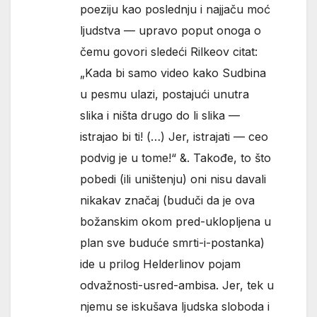
poeziju kao poslednju i najjaču moć
ljudstva — upravo poput onoga o
čemu govori sledeći Rilkeov citat:
„Kada bi samo video kako Sudbina
u pesmu ulazi, postajući unutra
slika i ništa drugo do li slika —
istrajao bi ti! (…) Jer, istrajati — ceo
podvig je u tome!“ &. Takođe, to što
pobedi (ili uništenju) oni nisu davali
nikakav značaj (buduči da je ova
božanskim okom pred-uklopljena u
plan sve buduće smrti-i-postanka)
ide u prilog Helderlinov pojam
odvažnosti-usred-ambisa. Jer, tek u
njemu se iskušava ljudska sloboda i