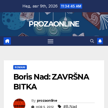
Skip
Нед. авг 9th, 2026
11:34:46 AM
to
content
PROZAONLINE
ROMANI
Boris Nad: ZAVRŠNA
BITKA
By
prozaonline
#B.Nad
НОВ 5, 2012