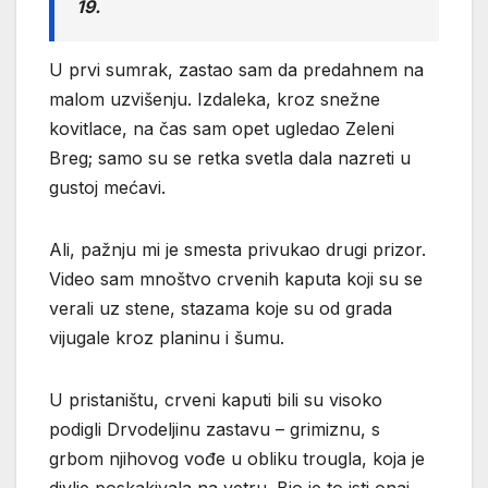
19.
U prvi sumrak, zastao sam da predahnem na
malom uzvišenju. Izdaleka, kroz snežne
kovitlace, na čas sam opet ugledao Zeleni
Breg; samo su se retka svetla dala nazreti u
gustoj mećavi.
Ali, pažnju mi je smesta privukao drugi prizor.
Video sam mnoštvo crvenih kaputa koji su se
verali uz stene, stazama koje su od grada
vijugale kroz planinu i šumu.
U pristaništu, crveni kaputi bili su visoko
podigli Drvodeljinu zastavu – grimiznu, s
grbom njihovog vođe u obliku trougla, koja je
divlje poskakivala na vetru. Bio je to isti onaj