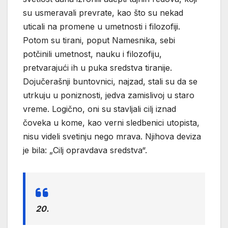
su usmeravali prevrate, kao što su nekad
uticali na promene u umetnosti i filozofiji.
Potom su tirani, poput Namesnika, sebi
potčinili umetnost, nauku i filozofiju,
pretvarajući ih u puka sredstva tiranije.
Dojučerašnji buntovnici, najzad, stali su da se
utrkuju u poniznosti, jedva zamislivoj u staro
vreme. Logično, oni su stavljali cilj iznad
čoveka u kome, kao verni sledbenici utopista,
nisu videli svetinju nego mrava. Njihova deviza
je bila: „Cilj opravdava sredstva“.
20.