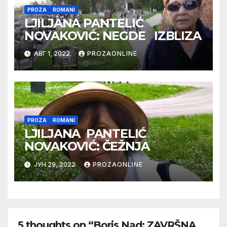
PROZA
ROMANI
LJILJANA PANTELIĆ
NOVAKOVIĆ: NEGDE IZBLIZA
АВГ 1, 2022
PROZAONLINE
PROZA
ROMANI
LJILJANA PANTELIĆ
NOVAKOVIĆ: ČEŽNJA
ЈУН 29, 2022
PROZAONLINE
5 thoughts on “Boris Nad: ZAVRŠNA