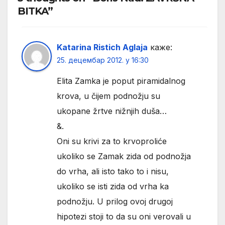
BITKA”
Katarina Ristich Aglaja
каже:
25. децембар 2012. у 16:30
Elita Zamka je poput piramidalnog
krova, u čijem podnožju su
ukopane žrtve nižnjih duša…
&.
Oni su krivi za to krvoproliće
ukoliko se Zamak zida od podnožja
do vrha, ali isto tako to i nisu,
ukoliko se isti zida od vrha ka
podnožju. U prilog ovoj drugoj
hipotezi stoji to da su oni verovali u