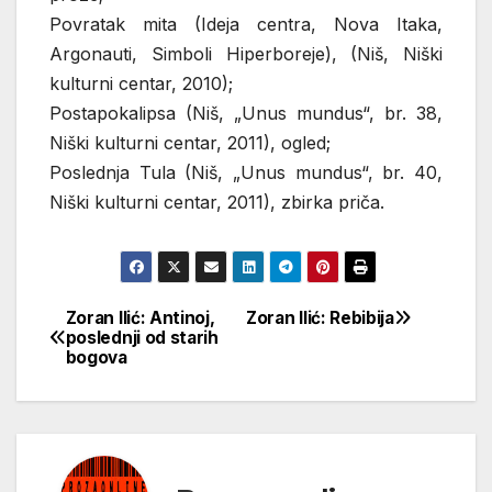
Povratak mita (Ideja centra, Nova Itaka,
Argonauti, Simboli Hiperboreje), (Niš, Niški
kulturni centar, 2010);
Postapokalipsa (Niš, „Unus mundus“, br. 38,
Niški kulturni centar, 2011), ogled;
Poslednja Tula (Niš, „Unus mundus“, br. 40,
Niški kulturni centar, 2011), zbirka priča.
Zoran Ilić: Antinoj,
Zoran Ilić: Rebibija
Кретање
poslednji od starih
bogova
чланка