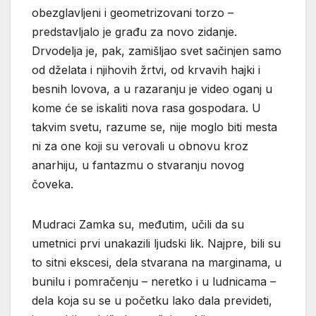
obezglavljeni i geometrizovani torzo –
predstavljalo je građu za novo zidanje.
Drvodelja je, pak, zamišljao svet sačinjen samo
od dželata i njihovih žrtvi, od krvavih hajki i
besnih lovova, a u razaranju je video oganj u
kome će se iskaliti nova rasa gospodara. U
takvim svetu, razume se, nije moglo biti mesta
ni za one koji su verovali u obnovu kroz
anarhiju, u fantazmu o stvaranju novog
čoveka.
Mudraci Zamka su, međutim, učili da su
umetnici prvi unakazili ljudski lik. Najpre, bili su
to sitni ekscesi, dela stvarana na marginama, u
bunilu i pomračenju – neretko i u ludnicama –
dela koja su se u početku lako dala prevideti,