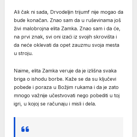
Ali čak ni sada, Drvodeljin trijumf nije mogao da
bude konačan. Znao sam da u ruševinama još
živi malobrojna elita Zamka. Znao sam i da će,
na prvi znak, svi oni izaći iz svojih skrovišta i
da neće oklevati da opet zauzmu svoja mesta
u stroju.
Naime, elita Zamka veruje da je izlišna svaka
briga o ishodu borbe. Kaže se da su ključevi
pobede i poraza u Božjim rukama i da je zato
mnogo važnije učestvovati nego pobediti u toj
igri, u kojoj se računaju i misli i dela.