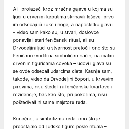
Ali, prolazeći kroz mračne gajeve u kojima su
ljudi u crvenim kaputima skrnavili leševe, prvo
im odsecajući ruke i noge, a naposletku glavu
– video sam kako su, u stvari, doslovce
ponavljali stari feničanski ritual, ali su
Drvodeljini ljudi u stvarnost pretočili ono što su
Feničani izvodili na simboličan način, na malim
drvenim figuricama čoveka – udovi i glava su
se ovde odsecali udarcima dleta. Kasnije sam,
takođe, video da Drvodeljini čopori, u krvavim
pirovima, nisu štedeli ni feničanske kvartove i
rezidencije, baš kao što, pri pokoljima, nisu
pošteđivali ni same majstore reda.
Konačno, u simbolizmu reda, ono što je
preostajalo od ljudske figure posle rituala –