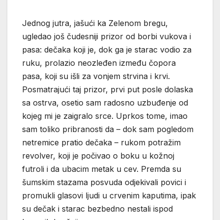
Jednog jutra, jašući ka Zelenom bregu,
ugledao još čudesniji prizor od borbi vukova i
pasa: dečaka koji je, dok ga je starac vodio za
ruku, prolazio neozleđen između čopora
pasa, koji su išli za vonjem strvina i krvi.
Posmatrajući taj prizor, prvi put posle dolaska
sa ostrva, osetio sam radosno uzbuđenje od
kojeg mi je zaigralo srce. Uprkos tome, imao
sam toliko pribranosti da – dok sam pogledom
netremice pratio dečaka – rukom potražim
revolver, koji je počivao o boku u kožnoj
futroli i da ubacim metak u cev. Premda su
šumskim stazama posvuda odjekivali povici i
promukli glasovi ljudi u crvenim kaputima, ipak
su dečak i starac bezbedno nestali ispod