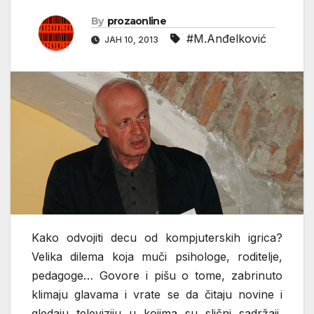
By
prozaonline
#M.Anđelković
ЈАН 10, 2013
Kako odvojiti decu od kompjuterskih igrica?
Velika dilema koja muči psihologe, roditelje,
pedagoge… Govore i pišu o tome, zabrinuto
klimaju glavama i vrate se da čitaju novine i
gledaju televiziju u kojima su slični sadržaji,