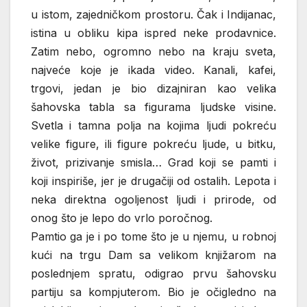
u istom, zajedničkom prostoru. Čak i Indijanac,
istina u obliku kipa ispred neke prodavnice.
Zatim nebo, ogromno nebo na kraju sveta,
najveće koje je ikada video. Kanali, kafei,
trgovi, jedan je bio dizajniran kao velika
šahovska tabla sa figurama ljudske visine.
Svetla i tamna polja na kojima ljudi pokreću
velike figure, ili figure pokreću ljude, u bitku,
život, prizivanje smisla… Grad koji se pamti i
koji inspiriše, jer je drugačiji od ostalih. Lepota i
neka direktna ogoljenost ljudi i prirode, od
onog što je lepo do vrlo poročnog.
Pamtio ga je i po tome što je u njemu, u robnoj
kući na trgu Dam sa velikom knjižarom na
poslednjem spratu, odigrao prvu šahovsku
partiju sa kompjuterom. Bio je očigledno na