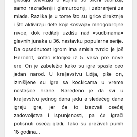
samo razrađeniji i glamurozniji, i zabranjeni za
mlade. Razlika je u tome što su igrice direktnije
i što aktiviraju dete koje «osvaja» mnogobrojne
nivoe, dok roditelji uzdišu nad «sudbinama»
glavnih junaka u 36. nastavku popularne serije.
Da opsednutost igrom ima smisla tvrdio je još
Herodot, «otac istorije» iz 5. veka pre nove
ere. On je zabeležio kako su igre spasle ceo
jedan narod. U kraljevstvu Lidija, piše on,
izmišljene su igre sa kockicama u vreme
nestašice hrane. Naređeno je da svi u
kraljevstvu jednog dana jedu a sledećeg dana
igraju igre, jer će to izazvati osećaj
zadovoljstva i ispunjenosti, pa će igrači
potisnuti osećaj gladi. Tako su preživeli punih
18 godina…