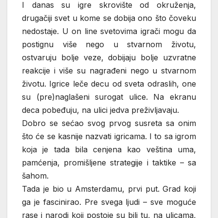
I danas su igre skrovište od okruženja,
drugačiji svet u kome se dobija ono što čoveku
nedostaje. U on line svetovima igrači mogu da
postignu više nego u stvarnom životu,
ostvaruju bolje veze, dobijaju bolje uzvratne
reakcije i više su nagrađeni nego u stvarnom
životu. Igrice leče decu od sveta odraslih, one
su (pre)naglašeni surogat ulice. Na ekranu
deca pobeđuju, na ulici jedva preživljavaju.
Dobro se sećao svog prvog susreta sa onim
što će se kasnije nazvati igricama. I to sa igrom
koja je tada bila cenjena kao veština uma,
pamćenja, promišljene strategije i taktike – sa
šahom.
Tada je bio u Amsterdamu, prvi put. Grad koji
ga je fascinirao. Pre svega ljudi – sve moguće
rase i narodi koji postoje su bili tu, na ulicama,