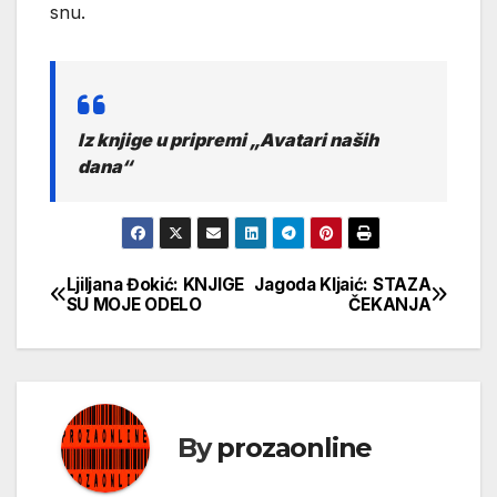
snu.
Iz knjige u pripremi „Avatari naših
dana“
Ljiljana Đokić: KNJIGE
Jagoda Kljaić: STAZA
Кретање
SU MOJE ODELO
ČEKANJA
чланка
By
prozaonline