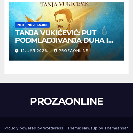
INFO
NOVE KNJIGE
TANJA VUKIĆEVIĆ: PUT
PODMLADJIVANJA DUHA I
TELA SA TESLOM
12. ЈУЛ 2026.
PROZAONLINE
PROZAONLINE
Proudly powered by WordPress
|
Theme:
Newsup
by
Themeansar
.