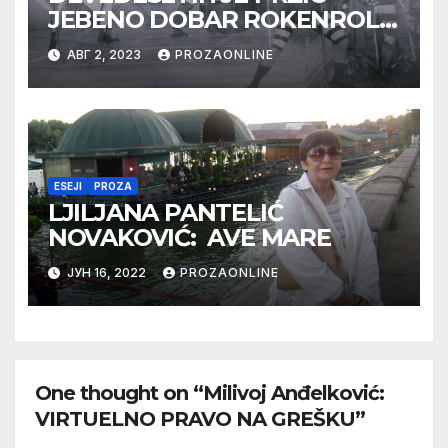
JEBENO DOBAR ROKENROL
(1)
АВГ 2, 2023
PROZAONLINE
ESEJI
PROZA
LJILJANA PANTELIĆ
NOVAKOVIĆ: AVE MARE
ЈУН 16, 2022
PROZAONLINE
One thought on “Milivoj Anđelković:
VIRTUELNO PRAVO NA GREŠKU”