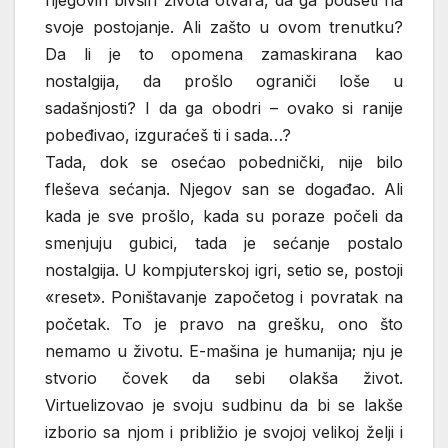
njegovih bivših života otvara, da ga podseti na
svoje postojanje. Ali zašto u ovom trenutku?
Da li je to opomena zamaskirana kao
nostalgija, da prošlo ograniči loše u
sadašnjosti? I da ga obodri – ovako si ranije
pobeđivao, izguraćeš ti i sada…?
Tada, dok se osećao pobednički, nije bilo
fleševa sećanja. Njegov san se događao. Ali
kada je sve prošlo, kada su poraze počeli da
smenjuju gubici, tada je sećanje postalo
nostalgija. U kompjuterskoj igri, setio se, postoji
«reset». Poništavanje započetog i povratak na
početak. To je pravo na grešku, ono što
nemamo u životu. E-mašina je humanija; nju je
stvorio čovek da sebi olakša život.
Virtuelizovao je svoju sudbinu da bi se lakše
izborio sa njom i približio je svojoj velikoj želji i