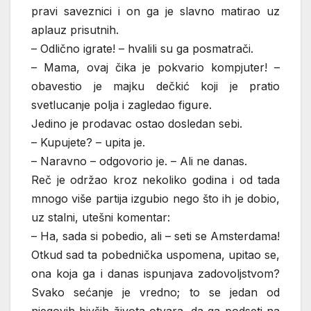
pravi saveznici i on ga je slavno matirao uz
aplauz prisutnih.
– Odlično igrate! – hvalili su ga posmatrači.
– Mama, ovaj čika je pokvario kompjuter! –
obavestio je majku dečkić koji je pratio
svetlucanje polja i zagledao figure.
Jedino je prodavac ostao dosledan sebi.
– Kupujete? – upita je.
– Naravno – odgovorio je. – Ali ne danas.
Reč je održao kroz nekoliko godina i od tada
mnogo više partija izgubio nego što ih je dobio,
uz stalni, utešni komentar:
– Ha, sada si pobedio, ali – seti se Amsterdama!
Otkud sad ta pobednička uspomena, upitao se,
ona koja ga i danas ispunjava zadovoljstvom?
Svako sećanje je vredno; to se jedan od