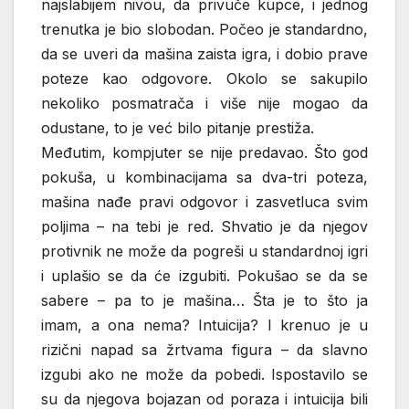
najslabijem nivou, da privuče kupce, i jednog
trenutka je bio slobodan. Počeo je standardno,
da se uveri da mašina zaista igra, i dobio prave
poteze kao odgovore. Okolo se sakupilo
nekoliko posmatrača i više nije mogao da
odustane, to je već bilo pitanje prestiža.
Međutim, kompjuter se nije predavao. Što god
pokuša, u kombinacijama sa dva-tri poteza,
mašina nađe pravi odgovor i zasvetluca svim
poljima – na tebi je red. Shvatio je da njegov
protivnik ne može da pogreši u standardnoj igri
i uplašio se da će izgubiti. Pokušao se da se
sabere – pa to je mašina… Šta je to što ja
imam, a ona nema? Intuicija? I krenuo je u
rizični napad sa žrtvama figura – da slavno
izgubi ako ne može da pobedi. Ispostavilo se
su da njegova bojazan od poraza i intuicija bili