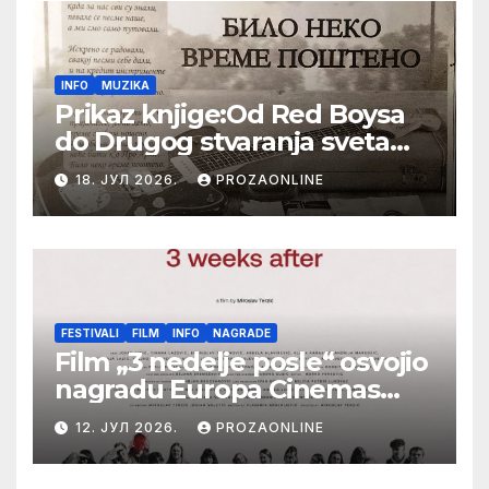
INFO
MUZIKA
Prikaz knjige:Od Red Boysa
do Drugog stvaranja sveta
(bilo neko vreme pošteno)
18. ЈУЛ 2026.
PROZAONLINE
(autor- Zlatomira Sremca,
Botoš 2022. godine,
samizdat)
FESTIVALI
FILM
INFO
NAGRADE
Film „3 nedelje posle“ osvojio
nagradu Europa Cinemas
Label na Filmskom festivalu
12. ЈУЛ 2026.
PROZAONLINE
u Karlovim Varima