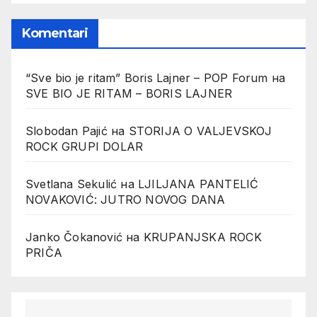
Komentari
“Sve bio je ritam” Boris Lajner – POP Forum
на
SVE BIO JE RITAM – BORIS LAJNER
Slobodan Pajić
на
STORIJA O VALJEVSKOJ
ROCK GRUPI DOLAR
Svetlana Sekulić
на
LJILJANA PANTELIĆ
NOVAKOVIĆ: JUTRO NOVOG DANA
Janko Čokanović
на
KRUPANJSKA ROCK
PRIČA