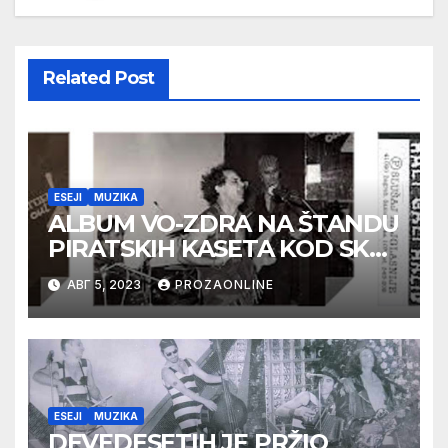
Related Post
ESEJI
MUZIKA
ALBUM VO-ZDRA NA ŠTANDU
PIRATSKIH KASETA KOD SKC-
a
АВГ 5, 2023
PROZAONLINE
ESEJI
MUZIKA
DEVEDESETIH JE PRŽIO