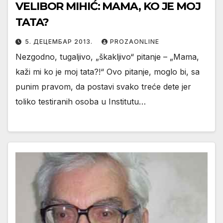
VELIBOR MIHIĆ: MAMA, KO JE MOJ
TATA?
5. ДЕЦЕМБАР 2013.
PROZAONLINE
Nezgodno, tugaljivo, „škakljivo“ pitanje – „Mama,
kaži mi ko je moj tata?!“ Ovo pitanje, moglo bi, sa
punim pravom, da postavi svako treće dete jer
toliko testiranih osoba u Institutu…