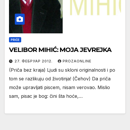
PRIČE
VELIBOR MIHIĆ: MOJA JEVREJKA
27. ФЕБРУАР 2012.
PROZAONLINE
(Priča bez kraja) Ljudi su skloni originalnosti i po
tom se razlikuju od životinja! (Čehov) Da priča
može upravljati piscem, nisam verovao. Mislio
sam, pisac je bog: čini šta hoće,…