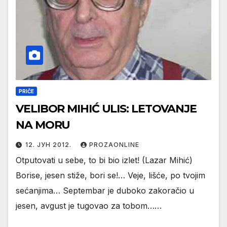
PRIČE
VELIBOR MIHIĆ ULIS: LETOVANJE
NA MORU
12. ЈУН 2012.
PROZAONLINE
Otputovati u sebe, to bi bio izlet! (Lazar Mihić)
Borise, jesen stiže, bori se!… Veje, lišće, po tvojim
sećanjima… Septembar je duboko zakoračio u
jesen, avgust je tugovao za tobom……