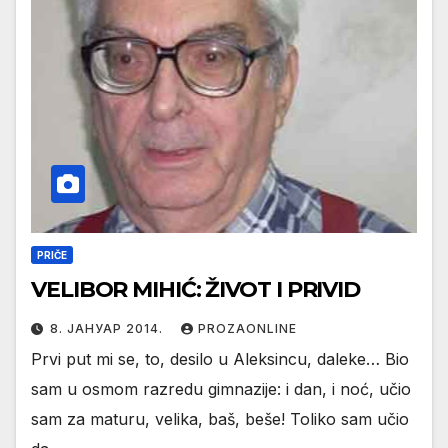
PRIČE
VELIBOR MIHIĆ: ŽIVOT I PRIVID
8. ЈАНУАР 2014.
PROZAONLINE
Prvi put mi se, to, desilo u Aleksincu, daleke… Bio
sam u osmom razredu gimnazije: i dan, i noć, učio
sam za maturu, velika, baš, beše! Toliko sam učio