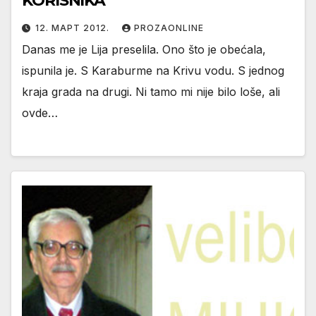
KORISNIKA
12. МАРТ 2012.
PROZAONLINE
Danas me je Lija preselila. Ono što je obećala,
ispunila je. S Karaburme na Krivu vodu. S jednog
kraja grada na drugi. Ni tamo mi nije bilo loše, ali
ovde…