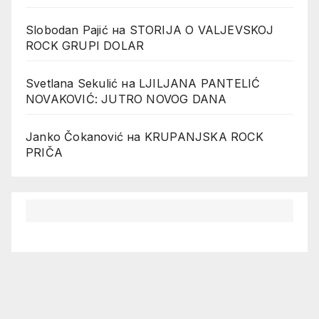
Slobodan Pajić
на
STORIJA O VALJEVSKOJ
ROCK GRUPI DOLAR
Svetlana Sekulić
на
LJILJANA PANTELIĆ
NOVAKOVIĆ: JUTRO NOVOG DANA
Janko Čokanović
на
KRUPANJSKA ROCK
PRIČA