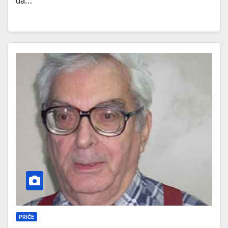
da…
PRIČE