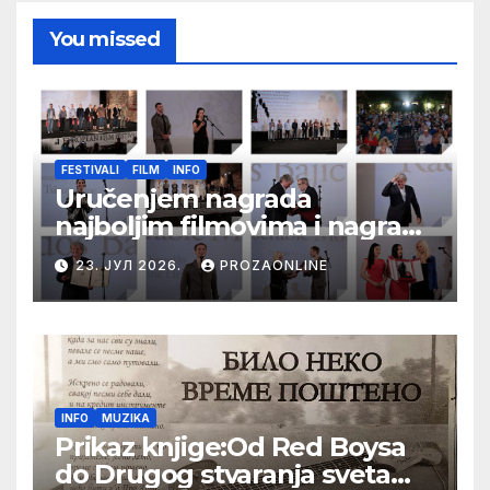
You missed
FESTIVALI
FILM
INFO
Uručenjem nagrada
najboljim filmovima i nagrade
„Aleksandar Lifka“ Radošu
23. ЈУЛ 2026.
PROZAONLINE
Bajiću svečano zatvoren 33.
Festival evropskog filma Palić
INFO
MUZIKA
Prikaz knjige:Od Red Boysa
do Drugog stvaranja sveta