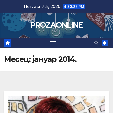
Skip
Пет. авг 7th, 2026
4:30:28 PM
to
content
PROZAONLINE
Месец:
јануар 2014.