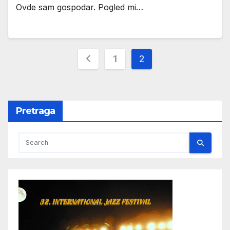
Ovde sam gospodar. Pogled mi…
Пагинација
1
2
чланака
Pretraga