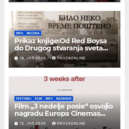
Festival evropskog filma Palić
INFO
MUZIKA
Prikaz knjige:Od Red Boysa
do Drugog stvaranja sveta
(bilo neko vreme pošteno)
18. ЈУЛ 2026.
PROZAONLINE
(autor- Zlatomira Sremca,
Botoš 2022. godine,
samizdat)
FESTIVALI
FILM
INFO
NAGRADE
Film „3 nedelje posle“ osvojio
nagradu Europa Cinemas
Label na Filmskom festivalu
12. ЈУЛ 2026.
PROZAONLINE
u Karlovim Varima