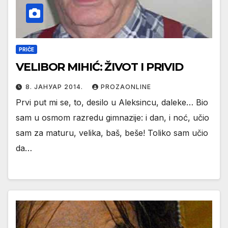
PRIČE
VELIBOR MIHIĆ: ŽIVOT I PRIVID
8. ЈАНУАР 2014.
PROZAONLINE
Prvi put mi se, to, desilo u Aleksincu, daleke… Bio
sam u osmom razredu gimnazije: i dan, i noć, učio
sam za maturu, velika, baš, beše! Toliko sam učio
da…