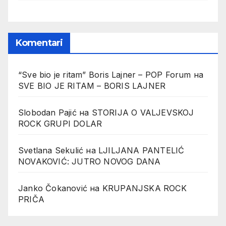
Komentari
“Sve bio je ritam” Boris Lajner – POP Forum
на
SVE BIO JE RITAM – BORIS LAJNER
Slobodan Pajić
на
STORIJA O VALJEVSKOJ
ROCK GRUPI DOLAR
Svetlana Sekulić
на
LJILJANA PANTELIĆ
NOVAKOVIĆ: JUTRO NOVOG DANA
Janko Čokanović
на
KRUPANJSKA ROCK
PRIČA