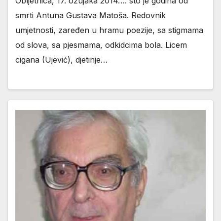
Obljetnica, 17. ožujaka 2014…. sto je godina od
smrti Antuna Gustava Matoša. Redovnik
umjetnosti, zaređen u hramu poezije, sa stigmama
od slova, sa pjesmama, odkidcima bola. Licem
cigana (Ujević), djetinje…