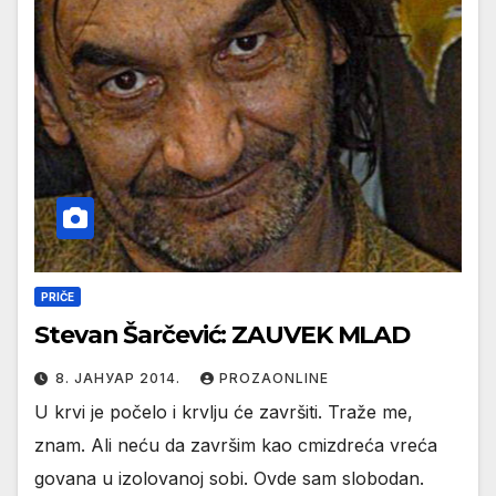
PRIČE
Stevan Šarčević: ZAUVEK MLAD
8. ЈАНУАР 2014.
PROZAONLINE
U krvi je počelo i krvlju će završiti. Traže me,
znam. Ali neću da završim kao cmizdreća vreća
govana u izolovanoj sobi. Ovde sam slobodan.