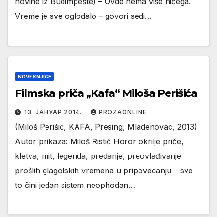
novine iz Budimpešte) – Ovde nema više ničega.
Vreme je sve oglodalo – govori sedi…
NOVE KNJIGE
Filmska priča ,,Kafa“ Miloša Perišića
13. ЈАНУАР 2014.
PROZAONLINE
(Miloš Perišić, KAFA, Presing, Mladenovac, 2013)
Autor prikaza: Miloš Ristić Horor okrilje priče,
kletva, mit, legenda, predanje, preovlađivanje
prošlih glagolskih vremena u pripovedanju – sve
to čini jedan sistem neophodan…