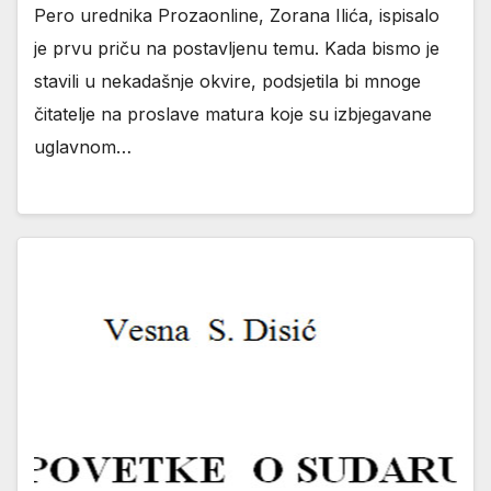
Pero urednika Prozaonline, Zorana Ilića, ispisalo
je prvu priču na postavljenu temu. Kada bismo je
stavili u nekadašnje okvire, podsjetila bi mnoge
čitatelje na proslave matura koje su izbjegavane
uglavnom…