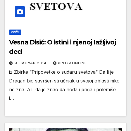
PRIČE
Vesna Disić: O istini i njenoj lažljivoj
deci
9. ЈАНУАР 2014.
PROZAONLINE
iz Zbirke “Pripovetke o sudaru svetova” Da li je
Dragan bio savršen stručnjak u svojoj oblasti niko
ne zna. Ali, da je znao da hoda i priča i polemiše
i…