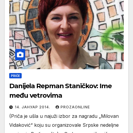
PRIČE
Danijela Repman Staničkov: Ime
među vetrovima
14. ЈАНУАР 2014.
PROZAONLINE
(Priča je ušla u najuži izbor za nagradu „Milovan
Vidaković“ koju su organizovale Srpske nedeljne