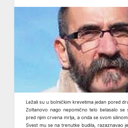
Ležali su u bolničkim krevetima jedan pored dru
Zoltanovo nago nepomično telo belasalo se sa
pred njim crvena mrlja, a onda se svom silin
Svest mu se na trenutke budila, razaznavao je 