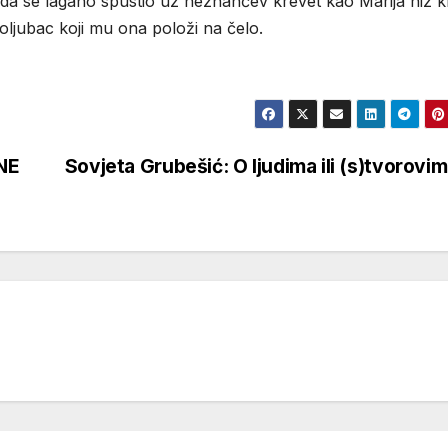
a se lagano spustio uz neznančev krevet kao Marija niz kr
poljubac koji mu ona položi na čelo.
NE
Sovjeta Grubešić: O ljudima ili (s)tvorovi