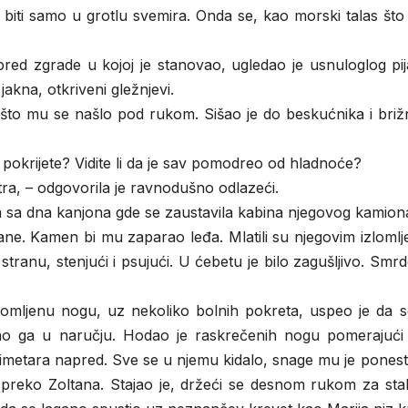
 biti samo u grotlu svemira. Onda se, kao morski talas što
pred zgrade u kojoj je stanovao, ugledao je usnuloglog pi
 jakna, otkriveni gležnjevi.
 što mu se našlo pod rukom. Sišao je do beskućnika i briž
 pokrijete? Vidite li da je sav pomodreo od hladnoće?
tra, – odgovorila je ravnodušno odlazeći.
a sa dna kanjona gde se zaustavila kabina njegovog kamion
ane. Kamen bi mu zaparao leđa. Mlatili su njegovim izlomlj
ranu, stenjući i psujući. U ćebetu je bilo zagušljivo. Smrd
slomljenu nogu, uz nekoliko bolnih pokreta, uspeo je da s
ao ga u naručju. Hodao je raskrečenih nogu pomerajući
imetara napred. Sve se u njemu kidalo, snage mu je ponest
e preko Zoltana. Stajao je, držeći se desnom rukom za sta