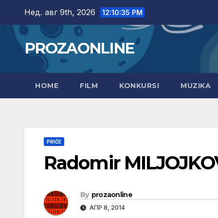
Skip
Нед. авг 9th, 2026
12:10:36 PM
to
content
PROZAONLINE
HOME
FILM
KONKURSI
MUZIKA
PRIČE
Radomir MILJOJKO
By
prozaonline
АПР 8, 2014