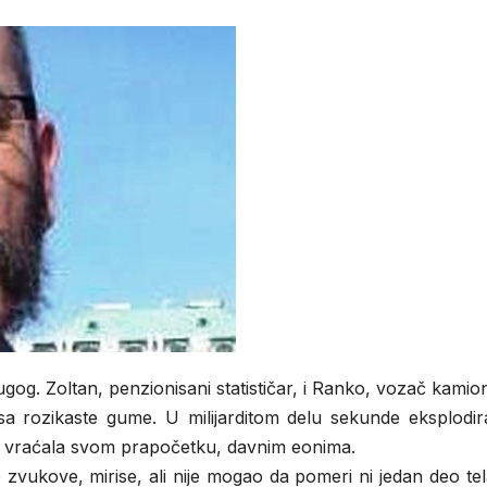
gog. Zoltan, penzionisani statističar, i Ranko, vozač kamio
 rozikaste gume. U milijarditom delu sekunde eksplodira
om vraćala svom prapočetku, davnim eonima.
zvukove, mirise, ali nije mogao da pomeri ni jedan deo tela