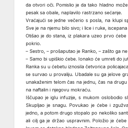
da otvori oči. Pomislio je da tako hladno može
pesak sa obale, naplavilo rastrzano sećanje.
Vraćajući se jedne večerio s posla, na klupi s
Sve je na njemu bilo sivo; i lice i ruke, iscepana
Otišao je do stana, iz plakara uzeo prvo ćebe
pokrio.
– Sestro, – prošaputao je Ranko, – zašto ga ne
– Samo bi upiškio ćebe. Ionako će umreti do ju
Ranka su u ćebetu iznosila četvorica policajac
se survao u provaliju. Ubadale su ga jelove gr
unakaženim telom čas na jednu, čas na drugu st
na naftalin i njegovu mokraću.
Iščupao je iglu infuzije, s mukom oslobodio 
Skupljao je snagu. Povukao je ćebe i zgužv
jedno, a potom drugo stopalo po nekoliko sant
ali cilj ga je držao uspravnim. Položio je ćeb