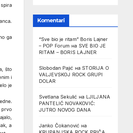
 spira
Komentari
janca.
no ga
“Sve bio je ritam” Boris Lajner
– POP Forum
на
SVE BIO JE
RITAM – BORIS LAJNER
Slobodan Pajić
на
STORIJA O
a, što
VALJEVSKOJ ROCK GRUPI
enim i
DOLAR
elo je
Svetlana Sekulić
на
LJILJANA
edne.
PANTELIĆ NOVAKOVIĆ:
 prvo
JUTRO NOVOG DANA
ajalo,
lak, a
Janko Čokanović
на
KRUPANJSKA ROCK PRIČA