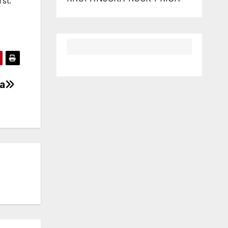
st.
ma