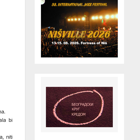
na.
la bi
, niti