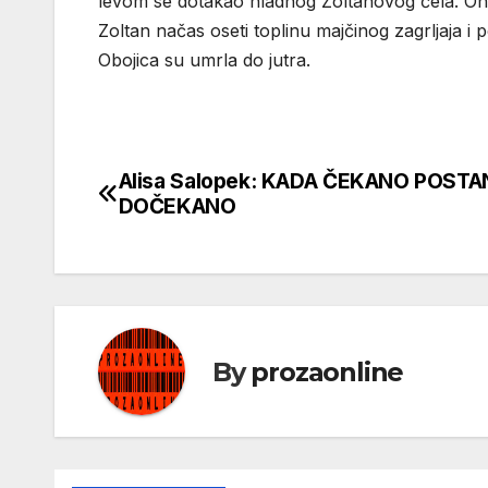
levom se dotakao hladnog Zoltanovog čela. Ond
Zoltan načas oseti toplinu majčinog zagrljaja i 
Obojica su umrla do jutra.
Alisa Salopek: KADA ČEKANO POSTA
Кретање
DOČEKANO
чланка
By
prozaonline