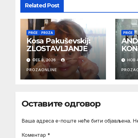
Related Post
PRIČE
PROZA
PRIČE
Kosa Pakuševskij:
AND
ZLOSTAVLJANJE
KON
ФЕБ 8, 2026
НОВ 4
PROZAONLINE
PROZAO
Оставите одговор
Ваша адреса е-поште неће бити објављена.
Н
Коментар
*