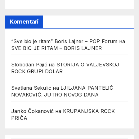
Komentari
“Sve bio je ritam” Boris Lajner – POP Forum
на
SVE BIO JE RITAM – BORIS LAJNER
Slobodan Pajić
на
STORIJA O VALJEVSKOJ
ROCK GRUPI DOLAR
Svetlana Sekulić
на
LJILJANA PANTELIĆ
NOVAKOVIĆ: JUTRO NOVOG DANA
Janko Čokanović
на
KRUPANJSKA ROCK
PRIČA