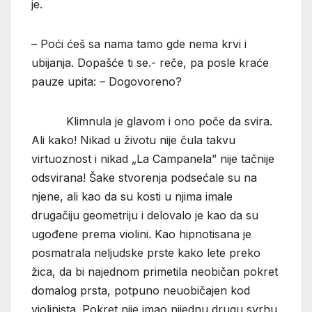
je.
– Poći ćeš sa nama tamo gde nema krvi i
ubijanja. Dopašće ti se.- reče, pa posle kraće
pauze upita: – Dogovoreno?
Klimnula je glavom i ono poče da svira.
Ali kako! Nikad u životu nije čula takvu
virtuoznost i nikad „La Campanela” nije tačnije
odsvirana! Šake stvorenja podsećale su na
njene, ali kao da su kosti u njima imale
drugačiju geometriju i delovalo je kao da su
ugođene prema violini. Kao hipnotisana je
posmatrala neljudske prste kako lete preko
žica, da bi najednom primetila neobičan pokret
domalog prsta, potpuno neuobičajen kod
violinista. Pokret nije imao nijednu drugu svrhu