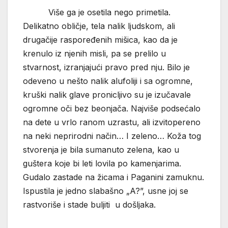
Više ga je osetila nego primetila.
Delikatno obličje, tela nalik ljudskom, ali
drugačije raspoređenih mišica, kao da je
krenulo iz njenih misli, pa se prelilo u
stvarnost, izranjajući pravo pred nju. Bilo je
odeveno u nešto nalik alufoliji i sa ogromne,
kruški nalik glave pronicljivo su je izučavale
ogromne oči bez beonjača. Najviše podsećalo
na dete u vrlo ranom uzrastu, ali izvitopereno
na neki neprirodni način… I zeleno… Koža tog
stvorenja je bila sumanuto zelena, kao u
guštera koje bi leti lovila po kamenjarima.
Gudalo zastade na žicama i Paganini zamuknu.
Ispustila je jedno slabašno „A?”, usne joj se
rastvoriše i stade buljiti u došljaka.