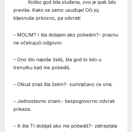
Koliko god bila sluđena, ovo je ipak bilo
previše. Kako se samo usuđuje! Oči joj
bljesnuše prkosno, pa odvrati:
– MOLIM? I šta dobijam ako pobedim?- prasnu
ne očekujući odgovor.
– Ono što najviše želiš, šta god to bilo u
trenutku kad me pobediš.
– Otkud znaš šta želim?- sumnjičavo će ona.
– Jednostavno znam.- bespogovorno odvrati
prikaza.
– A šta TI dobijaš ako me pobediš?- zatreptala