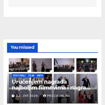
You missed
FESTIVALI
FILM
INFO
Uručenjem nagrada
najboljim filmovima i nagrade
„Aleksandar Lifka“ Radošu
23. ЈУЛ 2026.
PROZAONLINE
Bajiću svečano zatvoren 33.