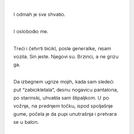
I odmah je sve shvatio.
I oslobodio me.
Treći i četvrti bicikl, posle generalke, nisam
vozila. Sin jeste. Njegovi su. Brzinci, a ne grizu
ga.
Da izbegnem ugrize mojih, kada sam sledeći
put “zabicikletala”, desnu nogavicu pantalona,
po starinski, uhvatila sam štipaljkom. U po
vožnje, na prednjem točku, ispod spoljašnje
gume, počela je da pupi unutrašnja i pretvara
se u balon.