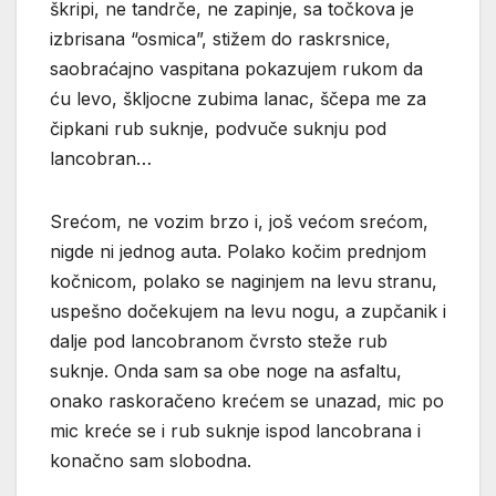
škripi, ne tandrče, ne zapinje, sa točkova je
izbrisana “osmica”, stižem do raskrsnice,
saobraćajno vaspitana pokazujem rukom da
ću levo, škljocne zubima lanac, ščepa me za
čipkani rub suknje, podvuče suknju pod
lancobran…
Srećom, ne vozim brzo i, još većom srećom,
nigde ni jednog auta. Polako kočim prednjom
kočnicom, polako se naginjem na levu stranu,
uspešno dočekujem na levu nogu, a zupčanik i
dalje pod lancobranom čvrsto steže rub
suknje. Onda sam sa obe noge na asfaltu,
onako raskoračeno krećem se unazad, mic po
mic kreće se i rub suknje ispod lancobrana i
konačno sam slobodna.