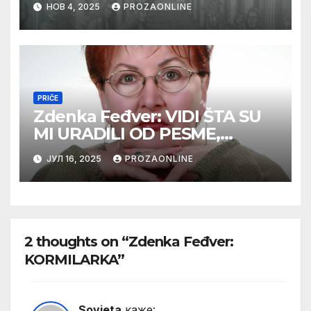
НОВ 4, 2025
PROZAONLINE
PRIČE
Zdenka Feđver: VIDI ŠTA SU
MI URADILI OD PESME,
MAMA*
ЈУЛ 16, 2025
PROZAONLINE
2 thoughts on “Zdenka Feđver:
KORMILARKA”
Sovjeta
каже: