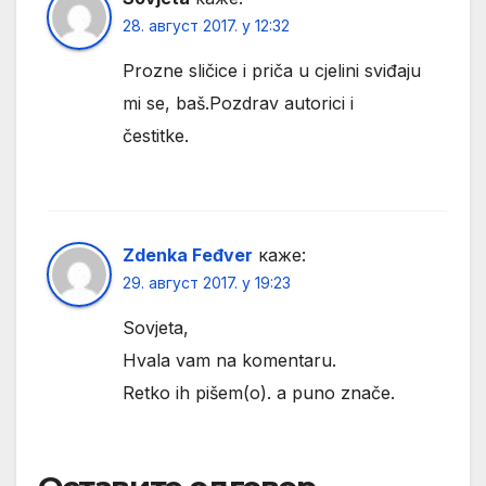
28. август 2017. у 12:32
Prozne sličice i priča u cjelini sviđaju
mi se, baš.Pozdrav autorici i
čestitke.
Zdenka Feđver
каже:
29. август 2017. у 19:23
Sovjeta,
Hvala vam na komentaru.
Retko ih pišem(o). a puno znače.