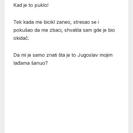
Kad je to puklo!
Tek kada me bicikl zaneo, stresao se i
pokušao da me zbaci, shvatila sam gde je bio
okidač.
Da mi je samo znati šta je to Jugoslav mojim
lađama šanuo?