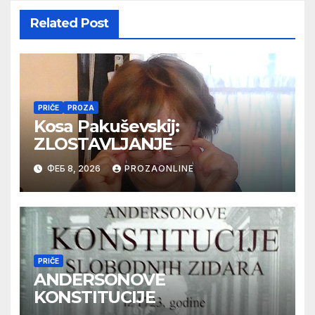
Related Post
PRIČE
PROZA
Kosa Pakuševskij:
ZLOSTAVLJANJE
ФЕБ 8, 2026
PROZAONLINE
PRIČE
ANDERSONOVE
KONSTITUCIJE