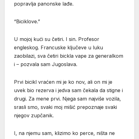
popravlja panonske lađe.
“Biciklove.”
U mojoj kući su četiri. I sin. Profesor
engleskog. Francuske ključeve u luku
zaobilazi, sva četiri bickla vape za generalkom
i – pozvala sam Jugoslava.
Prvi bicikl vraćen mi je ko nov, ali on mi je
uvek bio rezerva i jedva sam čekala da stigne i
drugi. Za mene prvi. Njega sam najviše vozila,
srasli smo, svaki moj mišić prepoznaje svaki
njegov zupčanik.
I, na njemu sam, klizimo ko perce, ništa ne