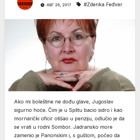
#Zdenka Feđver
АВГ 26, 2017
Ako mi boleštine ne dođu glave, Jugoslav
sigurno hoće. Čim je u Splitu bacio sidro i kao
mornarički oficir otišao u penziju, odlučio je da
se vrati u rodni Sombor. Jadransko more
zamenio je Panonskim i, s guštom, počeo da