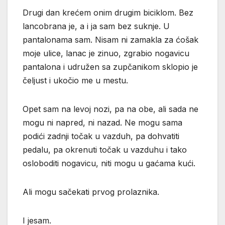
Drugi dan krećem onim drugim biciklom. Bez
lancobrana je, a i ja sam bez suknje. U
pantalonama sam. Nisam ni zamakla za ćošak
moje ulice, lanac je zinuo, zgrabio nogavicu
pantalona i udružen sa zupčanikom sklopio je
čeljust i ukočio me u mestu.
Opet sam na levoj nozi, pa na obe, ali sada ne
mogu ni napred, ni nazad. Ne mogu sama
podići zadnji točak u vazduh, pa dohvatiti
pedalu, pa okrenuti točak u vazduhu i tako
osloboditi nogavicu, niti mogu u gaćama kući.
Ali mogu sačekati prvog prolaznika.
I jesam.