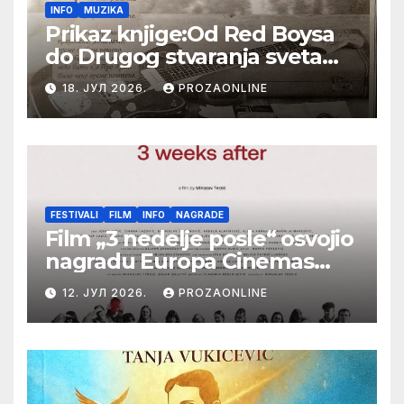
INFO
MUZIKA
Prikaz knjige:Od Red Boysa
do Drugog stvaranja sveta
(bilo neko vreme pošteno)
18. ЈУЛ 2026.
PROZAONLINE
(autor- Zlatomira Sremca,
Botoš 2022. godine,
samizdat)
FESTIVALI
FILM
INFO
NAGRADE
Film „3 nedelje posle“ osvojio
nagradu Europa Cinemas
Label na Filmskom festivalu
12. ЈУЛ 2026.
PROZAONLINE
u Karlovim Varima