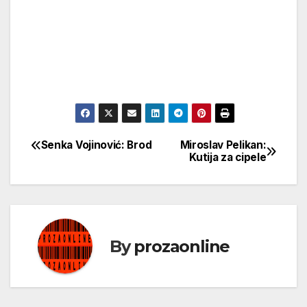
Senka Vojinović: Brod
Miroslav Pelikan:
Кретање
Kutija za cipele
чланка
By
prozaonline