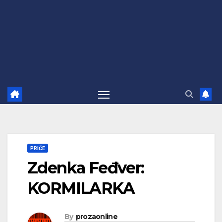
PRIČE
Zdenka Feđver:
KORMILARKA
By
prozaonline