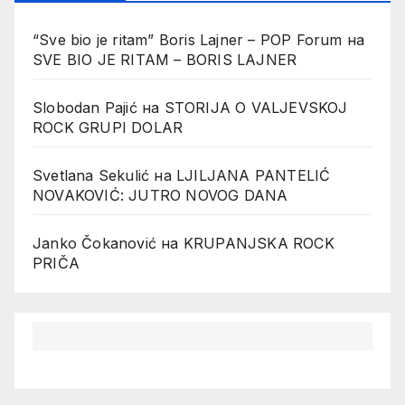
“Sve bio je ritam” Boris Lajner – POP Forum
на
SVE BIO JE RITAM – BORIS LAJNER
Slobodan Pajić
на
STORIJA O VALJEVSKOJ
ROCK GRUPI DOLAR
Svetlana Sekulić
на
LJILJANA PANTELIĆ
NOVAKOVIĆ: JUTRO NOVOG DANA
Janko Čokanović
на
KRUPANJSKA ROCK
PRIČA