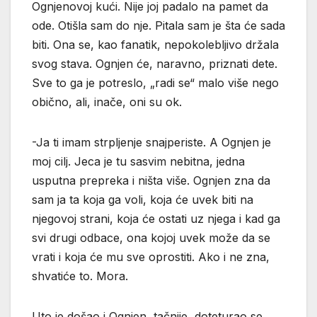
Ognjenovoj kući. Nije joj padalo na pamet da
ode. Otišla sam do nje. Pitala sam je šta će sada
biti. Ona se, kao fanatik, nepokolebljivo držala
svog stava. Ognjen će, naravno, priznati dete.
Sve to ga je potreslo, „radi se“ malo više nego
obično, ali, inače, oni su ok.
-Ja ti imam strpljenje snajperiste. A Ognjen je
moj cilj. Jeca je tu sasvim nebitna, jedna
usputna prepreka i ništa više. Ognjen zna da
sam ja ta koja ga voli, koja će uvek biti na
njegovoj strani, koja će ostati uz njega i kad ga
svi drugi odbace, ona kojoj uvek može da se
vrati i koja će mu sve oprostiti. Ako i ne zna,
shvatiće to. Mora.
Uto je došao i Ognjen, tačnije, doteturao se,