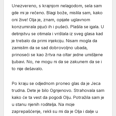
Unezvereno, s krajnjom nelagodom, sela sam
gde mi je rečeno. Blagi bože, mislila sam, kako
oni žive! Olja je, znam, opijate uglavnom
konzumirala pijući ih i pušeći. Plašila se igala. U
detinjstvu se otimala i vrištala iz sveg glasa kad
je trebalo da primi injekciju. Nisam mogla da
zamislim da se sad dobrovoljno ubada,
prinoseći se kao žrtva na oltar jedne umišljene
ljubavi. No, ne mogu ni da se zakunem da se i
to nije dešavalo.
Po kraju se odjednom proneo glas da je Jeca
trudna. Dete je bilo Ognjenovo. Strahovala sam
kako će ta vest da pogodi Olju. Potražila sam je
u stanu njenih roditelja. Na moje
zaprepašćenje, rekli su mi da je Olja i dalje u