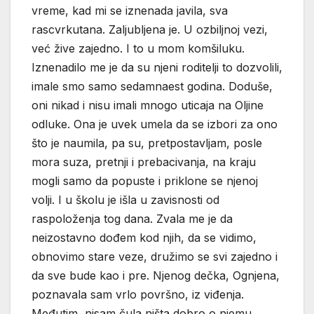
vreme, kad mi se iznenada javila, sva
rascvrkutana. Zaljubljena je. U ozbiljnoj vezi,
već žive zajedno. I to u mom komšiluku.
Iznenadilo me je da su njeni roditelji to dozvolili,
imale smo samo sedamnaest godina. Doduše,
oni nikad i nisu imali mnogo uticaja na Oljine
odluke. Ona je uvek umela da se izbori za ono
što je naumila, pa su, pretpostavljam, posle
mora suza, pretnji i prebacivanja, na kraju
mogli samo da popuste i priklone se njenoj
volji. I u školu je išla u zavisnosti od
raspoloženja tog dana. Zvala me je da
neizostavno dođem kod njih, da se vidimo,
obnovimo stare veze, družimo se svi zajedno i
da sve bude kao i pre. Njenog dečka, Ognjena,
poznavala sam vrlo površno, iz viđenja.
Međutim, nisam čula ništa dobro o njemu.