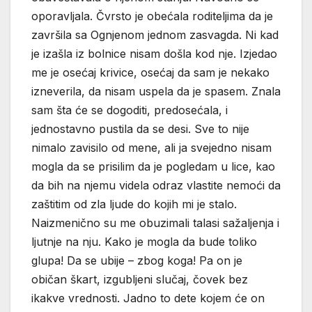
oporavljala. Čvrsto je obećala roditeljima da je
završila sa Ognjenom jednom zasvagda. Ni kad
je izašla iz bolnice nisam došla kod nje. Izjedao
me je osećaj krivice, osećaj da sam je nekako
izneverila, da nisam uspela da je spasem. Znala
sam šta će se dogoditi, predosećala, i
jednostavno pustila da se desi. Sve to nije
nimalo zavisilo od mene, ali ja svejedno nisam
mogla da se prisilim da je pogledam u lice, kao
da bih na njemu videla odraz vlastite nemoći da
zaštitim od zla ljude do kojih mi je stalo.
Naizmenično su me obuzimali talasi sažaljenja i
ljutnje na nju. Kako je mogla da bude toliko
glupa! Da se ubije – zbog koga! Pa on je
običan škart, izgubljeni slučaj, čovek bez
ikakve vrednosti. Jadno to dete kojem će on