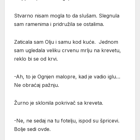
Stvarno nisam mogla to da slušam. Slegnula
sam ramenima i pridružila se ostalima.
Zaticala sam Olju i samu kod kuće. Jednom
sam ugledala veliku crvenu mrlju na krevetu,
reklo bi se od krvi.
-Ah, to je Ognjen malopre, kad je vadio iglu…
Ne obraćaj pažnju.
Žurno je sklonila pokrivač sa kreveta.
-Ne, ne sedaj na tu fotelju, ispod su špricevi.
Bolje sedi ovde.