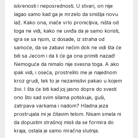
iskrenosti i neposrednosti. U stvari, on nije
lagao samo kad ga je mrzelo da smišlja novu
laž. Kako ona, inače vrlo pronicljiva, ništa od
toga ne vidi, kako ne uviđa da je samo koristi,
igra se sa njom, iz dosade, iz straha od
samoće, da se zabavi nečim dok ne vidi šta će
biti sa Jecom i da li će ga ona primiti nazad!
Nemoguće da nimalo nije svesna toga. A ako
ipak vidi, i oseća, prostrelilo me je najednom
kroz grudi, tek to je nezamislivi pakao u kojem
živi. I šta će biti kad joj jasno dopre do svesti
ono što sad svim silama potiskuje, guši,
zatrpava varkama i nadom? Hladna jeza
prostrujala mi je čitavim telom. Nisam smela ni
da dopustim strašnoj misli da se formira do
kraja, ostala je samo mračna slutnja.