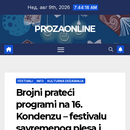
Skip
Нед. авг 9th, 2026
7:44:18 AM
to
content
PROZAONLINE
FESTIVALI
INFO
KULTURNA DEŠAVANJA
Brojni prateći
programi na 16.
Kondenzu – festivalu
savremenog plesa i