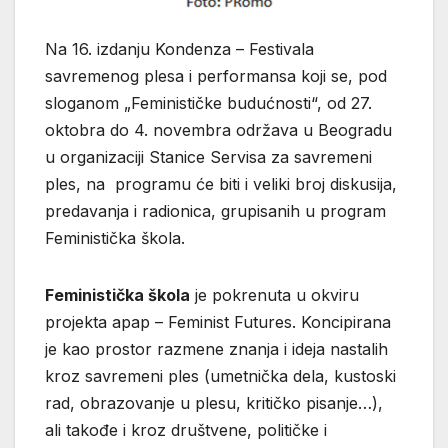
Na 16. izdanju Kondenza – Festivala
savremenog plesa i performansa koji se, pod
sloganom „Feminističke budućnosti“, od 27.
oktobra do 4. novembra održava u Beogradu
u organizaciji Stanice Servisa za savremeni
ples, na programu će biti i veliki broj diskusija,
predavanja i radionica, grupisanih u program
Feministička škola.
Feministička škola
je pokrenuta u okviru
projekta apap – Feminist Futures. Koncipirana
je kao prostor razmene znanja i ideja nastalih
kroz savremeni ples (umetnička dela, kustoski
rad, obrazovanje u plesu, kritičko pisanje…),
ali takođe i kroz društvene, političke i