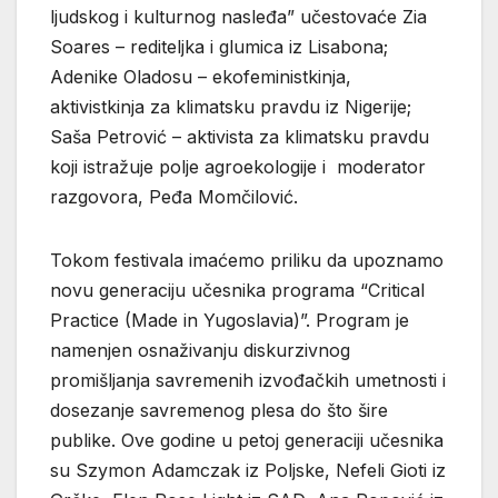
ljudskog i kulturnog nasleđa” učestovaće Zia
Soares – rediteljka i glumica iz Lisabona;
Adenike Oladosu – ekofeministkinja,
aktivistkinja za klimatsku pravdu iz Nigerije;
Saša Petrović – aktivista za klimatsku pravdu
koji istražuje polje agroekologije i moderator
razgovora, Peđa Momčilović.
Tokom festivala imaćemo priliku da upoznamo
novu generaciju učesnika programa “Critical
Practice (Made in Yugoslavia)”. Program je
namenjen osnaživanju diskurzivnog
promišljanja savremenih izvođačkih umetnosti i
dosezanje savremenog plesa do što šire
publike. Ove godine u petoj generaciji učesnika
su Szymon Adamczak iz Poljske, Nefeli Gioti iz