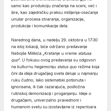
samo kao produkciju značenja na sceni, već i
šire, kao zajedničku praksu mišljenja-osećanja
unutar procesa stvaranja, organizacije,
produkcije i komunikacije dela.
Narednog dana, u nedelju 29. oktobra u 17:30
na istoj lokaciji, biće održano predavanje
Nebojše Milikića „Kretanje u vreme
statusa
quo
”. U fokusu ovog predavanja su odgovori
na kulturnu hegemoniju
status quo
režima koja
čini da ideja drugačijeg sveta deluje u najmanju
ruku čudno, lako sistematski potisnuta i
ignorisana, ili čak razarajuća, podložna
rutinskoj demonizaciji i proganjanju. Ideje o
drugačijem, univerzalno pravednom i
humanom svetu su izostavljene iz repertoara