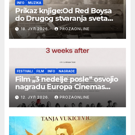
INFO
MUZIKA
Prikaz knjige:Od Red Boysa
do Drugog stvaranja sveta
(bilo neko vreme pošteno)
18. ЈУЛ 2026.
PROZAONLINE
(autor- Zlatomira Sremca,
Botoš 2022. godine,
samizdat)
FESTIVALI
FILM
INFO
NAGRADE
Film „3 nedelje posle“ osvojio
nagradu Europa Cinemas
Label na Filmskom festivalu
12. ЈУЛ 2026.
PROZAONLINE
u Karlovim Varima