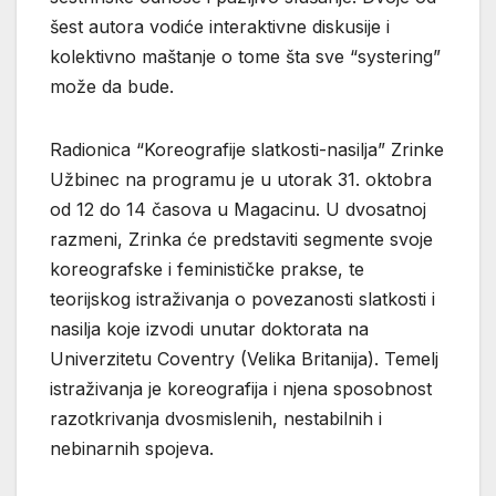
šest autora vodiće interaktivne diskusije i
kolektivno maštanje o tome šta sve “systering”
može da bude.
Radionica “Koreografije slatkosti-nasilja” Zrinke
Užbinec na programu je u utorak 31. oktobra
od 12 do 14 časova u Magacinu. U dvosatnoj
razmeni, Zrinka će predstaviti segmente svoje
koreografske i feminističke prakse, te
teorijskog istraživanja o povezanosti slatkosti i
nasilja koje izvodi unutar doktorata na
Univerzitetu Coventry (Velika Britanija). Temelj
istraživanja je koreografija i njena sposobnost
razotkrivanja dvosmislenih, nestabilnih i
nebinarnih spojeva.