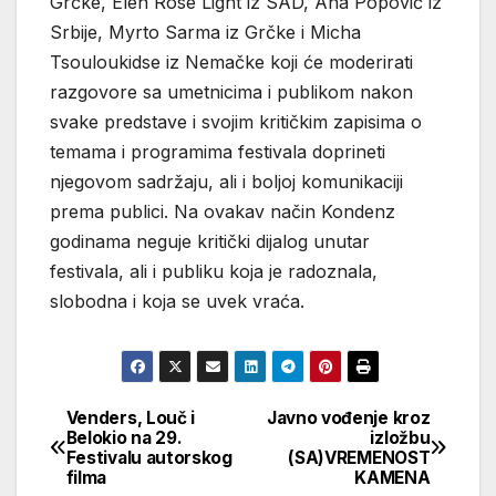
Grčke, Elen Rose Light iz SAD, Ana Popović iz
Srbije, Myrto Sarma iz Grčke i Micha
Tsouloukidse iz Nemačke koji će moderirati
razgovore sa umetnicima i publikom nakon
svake predstave i svojim kritičkim zapisima o
temama i programima festivala doprineti
njegovom sadržaju, ali i boljoj komunikaciji
prema publici. Na ovakav način Kondenz
godinama neguje kritički dijalog unutar
festivala, ali i publiku koja je radoznala,
slobodna i koja se uvek vraća.
Venders, Louč i
Javno vođenje kroz
Кретање
Belokio na 29.
izložbu
Festivalu autorskog
(SA)VREMENOST
чланка
filma
KAMENA