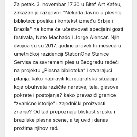
Za petak. 3. novembar 17:30 u Bitef Art Kafeu,
zakazan je razgovor ”Nekada davno u plesnoj
biblioteci: poetika i kontekst između Srbije i
Brazila” na kome će učestvovati specijalni gosti
festivala, Neto Machado i Jorge Alencar. Njih
dvojica su su 2017. godine proveli tri meseca u
umetničkoj rezidenciji StationOne Stanice
Servisa za savremeni ples u Beogradu radeći
na projektu „Plesna biblioteka” i otvarajući
pitanja: kako napraviti koreografsku situaciju
koja obuhvata različite narative, tela, glasove,
pokrete i postojanja? kako prevazići granice
“zvanične istorije” i zajednički proizvesti
znanje? Od tad prepoznaju bliskost srpske i
brazilske plesne scene, a taj uvid i danas
prožima njihov rad.