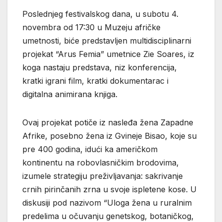
Poslednjeg festivalskog dana, u subotu 4.
novembra od 17:30 u Muzeju afričke
umetnosti, biće predstavljen multidisciplinarni
projekat “Arus Femia” umetnice Zie Soares, iz
koga nastaju predstava, niz konferencija,
kratki igrani film, kratki dokumentarac i
digitalna animirana knjiga.
Ovaj projekat potiče iz nasleđa žena Zapadne
Afrike, posebno žena iz Gvineje Bisao, koje su
pre 400 godina, idući ka američkom
kontinentu na robovlasničkim brodovima,
izumele strategiju preživljavanja: sakrivanje
crnih pirinčanih zrna u svoje ispletene kose. U
diskusiji pod nazivom “Uloga žena u ruralnim
predelima u očuvanju genetskog, botaničkog,