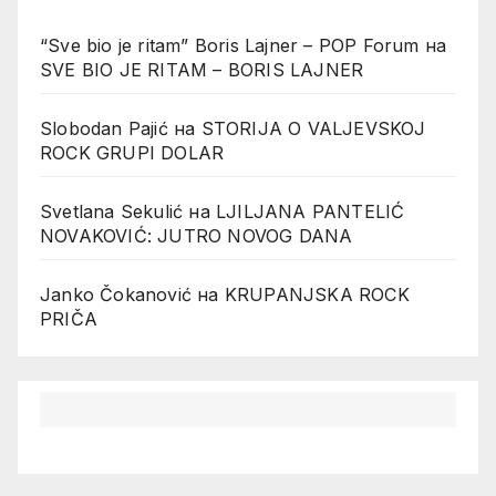
“Sve bio je ritam” Boris Lajner – POP Forum
на
SVE BIO JE RITAM – BORIS LAJNER
Slobodan Pajić
на
STORIJA O VALJEVSKOJ
ROCK GRUPI DOLAR
Svetlana Sekulić
на
LJILJANA PANTELIĆ
NOVAKOVIĆ: JUTRO NOVOG DANA
Janko Čokanović
на
KRUPANJSKA ROCK
PRIČA