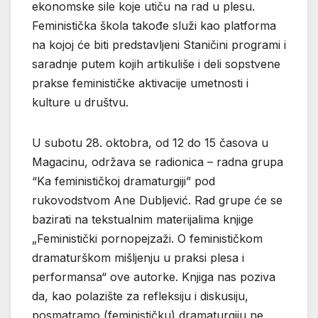
ekonomske sile koje utiču na rad u plesu.
Feministička škola takođe služi kao platforma
na kojoj će biti predstavljeni Staničini programi i
saradnje putem kojih artikuliše i deli sopstvene
prakse feminističke aktivacije umetnosti i
kulture u društvu.
U subotu 28. oktobra, od 12 do 15 časova u
Magacinu, održava se radionica – radna grupa
“Ka feminističkoj dramaturgiji” pod
rukovodstvom Ane Dubljević. Rad grupe će se
bazirati na tekstualnim materijalima knjige
„Feministički pornopejzaži. O feminističkom
dramaturškom mišljenju u praksi plesa i
performansa“ ove autorke. Knjiga nas poziva
da, kao polazište za refleksiju i diskusiju,
posmatramo (feminističku) dramaturgiju ne