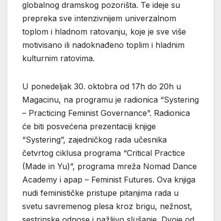
globalnog dramskog pozorišta. Te ideje su
prepreka sve intenzivnijem univerzalnom
toplom i hladnom ratovanju, koje je sve više
motivisano ili nadoknađeno toplim i hladnim
kulturnim ratovima.
U ponedeljak 30. oktobra od 17h do 20h u
Magacinu, na programu je radionica “Systering
– Practicing Feminist Governance”. Radionica
će biti posvećena prezentaciji knjige
“Systering”, zajedničkog rada učesnika
četvrtog ciklusa programa “Critical Practice
(Made in Yu)”, programa mreža Nomad Dance
Academy i apap – Feminist Futures. Ova knjiga
nudi feminističke pristupe pitanjima rada u
svetu savremenog plesa kroz brigu, nežnost,
sestrinske odnose i pažljivo slušanje. Dvoje od