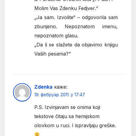
Molim Vas Zdenku Fedjver.“
„Ja sam. Izvolite“ – odgovorila sam
zbunjeno. Nepoznatom imenu,
nepoznatom glasu.
„Da li se slažete da objavimo knjigu
Vaših pesama?“
Zdenka
каже:
19. фебруар 2011. у 17:47
P.S. Izvinjavam se onima koji
tekstove čitaju sa hemijskom
olovkom u ruci. I ispravljaju greške.