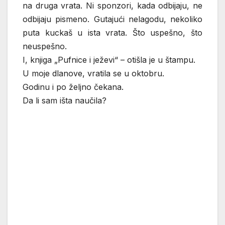
na druga vrata. Ni sponzori, kada odbijaju, ne
odbijaju pismeno. Gutajući nelagodu, nekoliko
puta kuckaš u ista vrata. Što uspešno, što
neuspešno.
I, knjiga „Pufnice i ježevi“ – otišla je u štampu.
U moje dlanove, vratila se u oktobru.
Godinu i po željno čekana.
Da li sam išta naučila?