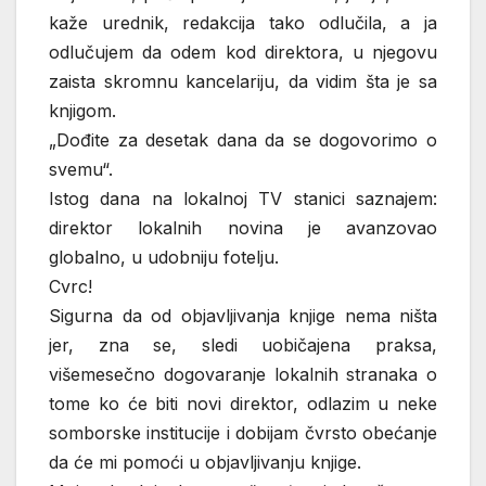
kaže urednik, redakcija tako odlučila, a ja
odlučujem da odem kod direktora, u njegovu
zaista skromnu kancelariju, da vidim šta je sa
knjigom.
„Dođite za desetak dana da se dogovorimo o
svemu“.
Istog dana na lokalnoj TV stanici saznajem:
direktor lokalnih novina je avanzovao
globalno, u udobniju fotelju.
Cvrc!
Sigurna da od objavljivanja knjige nema ništa
jer, zna se, sledi uobičajena praksa,
višemesečno dogovaranje lokalnih stranaka o
tome ko će biti novi direktor, odlazim u neke
somborske institucije i dobijam čvrsto obećanje
da će mi pomoći u objavljivanju knjige.