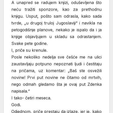
A unapred se radujem knjizi, oduševljena što
neću tražiti sponzore, kao za prethodnu
knjigu. Usput, pošto sam odrasla, kako sada
tvrde, „u drugoj truloj Jugoslaviji“ i navikla na
petogodišnje planove, nekako je ispalo da i ja
knjige objavljujem u skladu sa odrastanjem.
Svake pete godine.
I, priče su krenule.
Posle nekoliko nedelja sve češće me na ulici
zaustavljaju potpuno nepoznati ljudi i čestitaju
na pričama, uz komentar: „Baš ste osvežili
novine! Prvi put novine ne čitamo od mrtvih,
nego odmah gledamo šta je ovaj put Zdenka
napisala.“
I tako- četiri meseca.
Godi.
Odjednom, priče prestaju da izlaze, jer je, kako