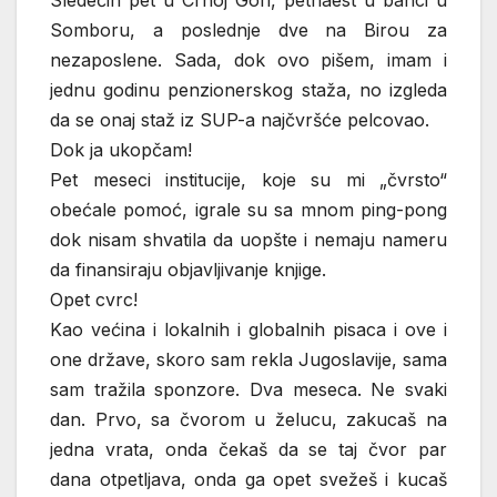
Sledećih pet u Crnoj Gori, petnaest u banci u
Somboru, a poslednje dve na Birou za
nezaposlene. Sada, dok ovo pišem, imam i
jednu godinu penzionerskog staža, no izgleda
da se onaj staž iz SUP-a najčvršće pelcovao.
Dok ja ukopčam!
Pet meseci institucije, koje su mi „čvrsto“
obećale pomoć, igrale su sa mnom ping-pong
dok nisam shvatila da uopšte i nemaju nameru
da finansiraju objavljivanje knjige.
Opet cvrc!
Kao većina i lokalnih i globalnih pisaca i ove i
one države, skoro sam rekla Jugoslavije, sama
sam tražila sponzore. Dva meseca. Ne svaki
dan. Prvo, sa čvorom u želucu, zakucaš na
jedna vrata, onda čekaš da se taj čvor par
dana otpetljava, onda ga opet svežeš i kucaš