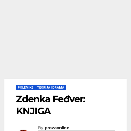
POLEMIKE
TEORIJA I DRAMA
Zdenka Feđver:
KNJIGA
By
prozaonline