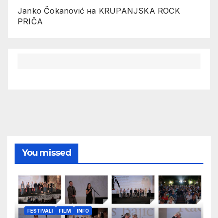
Janko Čokanović
на
KRUPANJSKA ROCK
PRIČA
You missed
FESTIVALI
FILM
INFO