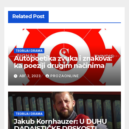
Related Post
TEORIJA I DRAMA
Autopoetika zvuka i znakova:
ka poeziji drugim načinima
АВГ 3, 2023
PROZAONLINE
TEORIJA I DRAMA
Jakub Kornhauzer: U DUHU
DADAISTIČKE DRSKOSTI