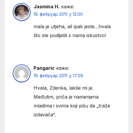
Jasmina H.
каже:
19. фебруар 2011. у 12:00
mala je utjeha, ali ipak jeste…hvala
što ste podijelili s nama iskustvo!
Pangaric
каже:
19. фебруар 2011. у 17:09
Hvala, Zdenka, lakše mi je.
Međutim, priča je namenjena
mladima i svima koji pišu da „traže
izdavača“.