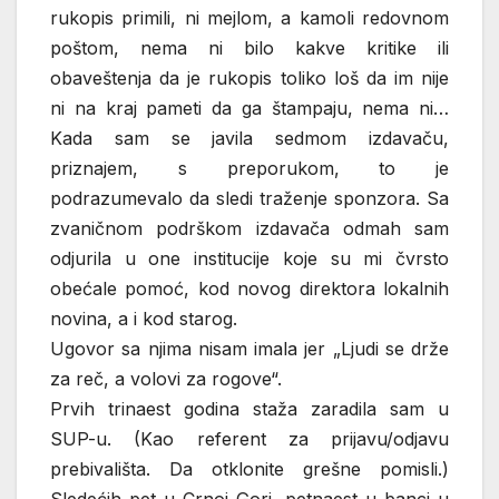
rukopis primili, ni mejlom, a kamoli redovnom
poštom, nema ni bilo kakve kritike ili
obaveštenja da je rukopis toliko loš da im nije
ni na kraj pameti da ga štampaju, nema ni…
Kada sam se javila sedmom izdavaču,
priznajem, s preporukom, to je
podrazumevalo da sledi traženje sponzora. Sa
zvaničnom podrškom izdavača odmah sam
odjurila u one institucije koje su mi čvrsto
obećale pomoć, kod novog direktora lokalnih
novina, a i kod starog.
Ugovor sa njima nisam imala jer „Ljudi se drže
za reč, a volovi za rogove“.
Prvih trinaest godina staža zaradila sam u
SUP-u. (Kao referent za prijavu/odjavu
prebivališta. Da otklonite grešne pomisli.)