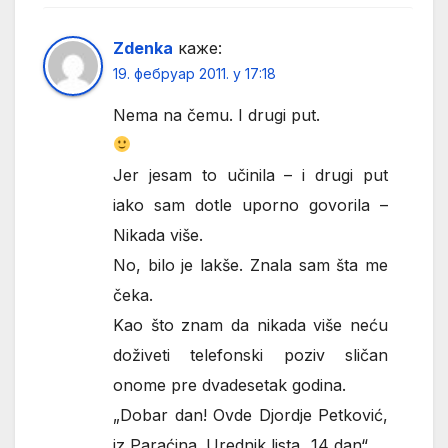
Zdenka
каже:
19. фебруар 2011. у 17:18
Nema na čemu. I drugi put.
Jer jesam to učinila – i drugi put
iako sam dotle uporno govorila –
Nikada više.
No, bilo je lakše. Znala sam šta me
čeka.
Kao što znam da nikada više neću
doživeti telefonski poziv sličan
onome pre dvadesetak godina.
„Dobar dan! Ovde Djordje Petković,
iz Paraćina. Urednik lista „14 dan“.