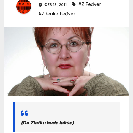
#Z.Feđver
,
ФЕБ 18, 2011
#Zdenka Feđver
(Da Zlatku bude lakše)