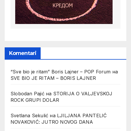
Komentari
“Sve bio je ritam” Boris Lajner – POP Forum
на
SVE BIO JE RITAM – BORIS LAJNER
Slobodan Pajić
на
STORIJA O VALJEVSKOJ
ROCK GRUPI DOLAR
Svetlana Sekulić
на
LJILJANA PANTELIĆ
NOVAKOVIĆ: JUTRO NOVOG DANA