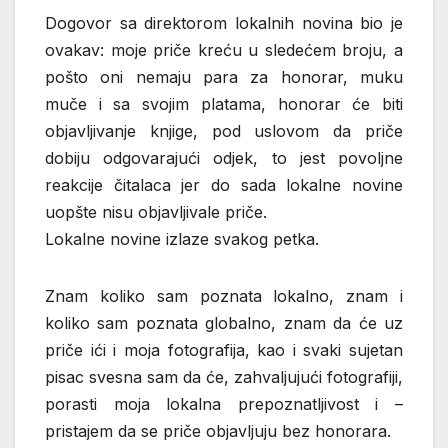
Dogovor sa direktorom lokalnih novina bio je
ovakav: moje priče kreću u sledećem broju, a
pošto oni nemaju para za honorar, muku
muče i sa svojim platama, honorar će biti
objavljivanje knjige, pod uslovom da priče
dobiju odgovarajući odjek, to jest povoljne
reakcije čitalaca jer do sada lokalne novine
uopšte nisu objavljivale priče.
Lokalne novine izlaze svakog petka.
Znam koliko sam poznata lokalno, znam i
koliko sam poznata globalno, znam da će uz
priče ići i moja fotografija, kao i svaki sujetan
pisac svesna sam da će, zahvaljujući fotografiji,
porasti moja lokalna prepoznatljivost i –
pristajem da se priče objavljuju bez honorara.