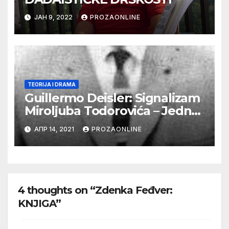
ЈАН 9, 2022
PROZAONLINE
TEORIJA I DRAMA
Guillermo Deisler: Signalizam
Miroljuba Todorovića – Jedna
kosmička svest
АПР 14, 2021
PROZAONLINE
4 thoughts on “Zdenka Feđver:
KNJIGA”