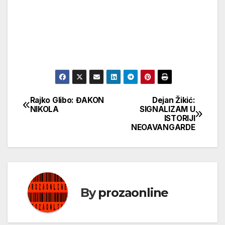
Rajko Glibo: ĐAKON
Dejan Žikić:
Кретање
NIKOLA
SIGNALIZAM U
ISTORIJI
чланка
NEOAVANGARDE
By
prozaonline