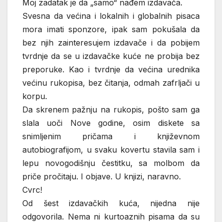
Moj zadatak je da „samo“ nađem izdavača.
Svesna da većina i lokalnih i globalnih pisaca
mora imati sponzore, ipak sam pokušala da
bez njih zainteresujem izdavače i da pobijem
tvrdnje da se u izdavačke kuće ne probija bez
preporuke. Kao i tvrdnje da većina urednika
većinu rukopisa, bez čitanja, odmah zafrljači u
korpu.
Da skrenem pažnju na rukopis, pošto sam ga
slala uoči Nove godine, osim diskete sa
snimljenim pričama i književnom
autobiografijom, u svaku kovertu stavila sam i
lepu novogodišnju čestitku, sa molbom da
priče pročitaju. I objave. U knjizi, naravno.
Cvrc!
Od šest izdavačkih kuća, nijedna nije
odgovorila. Nema ni kurtoaznih pisama da su