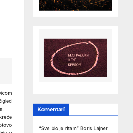
ivicom
čigled
a.
Komentari
okreće
otovo
“Sve bio je ritam” Boris Lajner