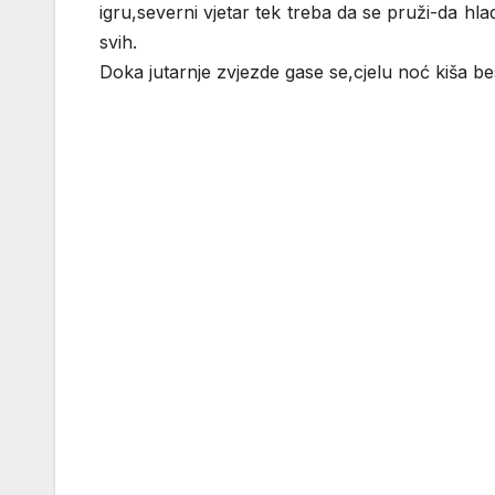
igru,severni vjetar tek treba da se pruži-da h
svih.
Doka jutarnje zvjezde gase se,cjelu noć kiša 