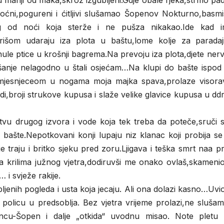
 manji od maka,skroz izgubljeni.Gdje obale rjeka,strmo pa
 noćni,pogureni i ćitljivi slušamao Šopenov Nokturno,basm
og od noći koja sterže i ne pušza nikakao.Ide kad 
išom udaraju iza plota u baštu,lome kolje za paradaji
ule ptice u krošnji bagrema.Na prevoju iza plota,djete ne
nje nelagodno u štali osjećam…Na klupi do bašte ispod 
a mjesnjeceom u nogama moja majka spava,prolaze visor
idi,broji strukove kupusa i slaže velike glavice kupusa u d
tvu drugog izvora i vode koja tek treba da poteče,sruči s
bašte.Nepotkovani konji lupaju niz klanac koji probija se
e traju i britko sjeku pred zoru.Ljigava i teška smrt naa p
 krilima južnog vjetra,dodiruvši me onako ovlaš,skameni
 i svježe rakije.
jenih pogleda i usta koja jecaju. Ali ona dolazi kasno…Uv
policu u predsoblja. Bez vjetra vrijeme prolazi,ne sluša
cu-Šopen i dalje „otkida“ uvodnu misao. Note pletu 