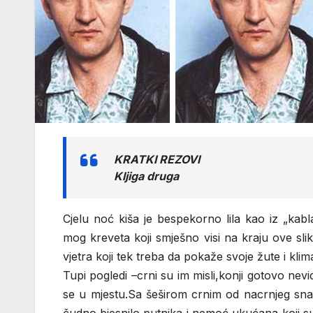
KRATKI REZOVI
Kljiga druga
Cjelu noć kiša je bespekorno lila kao iz „kab
mog kreveta koji smješno visi na kraju ove sli
vjetra koji tek treba da pokaže svoje žute i kl
Tupi pogledi –crni su im misli,konji gotovo nevi
se u mjestu.Sa šeširom crnim od nacrnjeg sna,