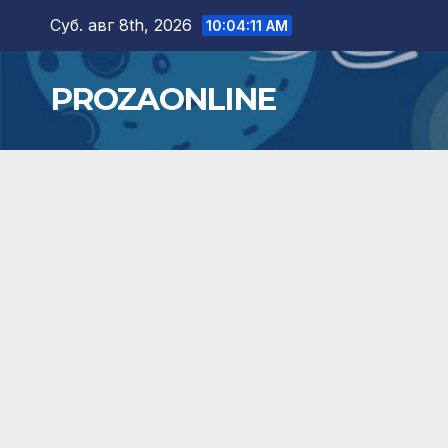
Skip
Суб. авг 8th, 2026
10:04:13 AM
to
content
PROZAONLINE