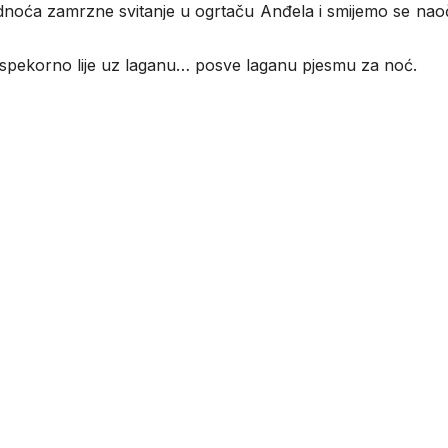
ladnoća zamrzne svitanje u ogrtaču Anđela i smijemo se nao
bespekorno lije uz laganu… posve laganu pjesmu za noć.