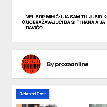
VELIBOR MIHIĆ: I JA SAM TI LJUBIO
Кретање
UOBRAŽAVAJUĆI DA SI TI HANA A JA
чланка
DAVIČO
By
prozaonline
Related Post