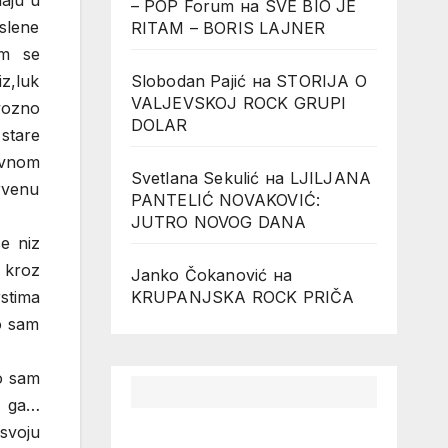
daju u
– POP Forum
на
SVE BIO JE
islene
RITAM – BORIS LAJNER
im se
Slobodan Pajić
на
STORIJA O
z,luk
VALJEVSKOJ ROCK GRUPI
rvozno
DOLAR
stare
avnom
Svetlana Sekulić
на
LJILJANA
drvenu
PANTELIĆ NOVAKOVIĆ:
JUTRO NOVOG DANA
e niz
 kroz
Janko Čokanović
на
KRUPANJSKA ROCK PRIČA
rstima
o sam
io sam
m ga…
svoju