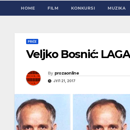
HOME
FILM
KONKURSI
MUZIKA
PRIČE
Veljko Bosnić: LA
By
prozaonline
ЈУЛ 21, 2017