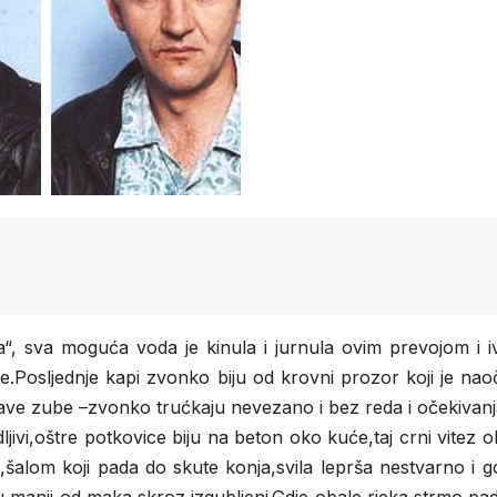
la“, sva moguća voda je kinula i jurnula ovim prevojom i 
ke.Posljednje kapi zvonko biju od krovni prozor koji je nao
imave zube –zvonko trućkaju nevezano i bez reda i očekivanj
dljivi,oštre potkovice biju na beton oko kuće,taj crni vitez 
šalom koji pada do skute konja,svila leprša nestvarno i g