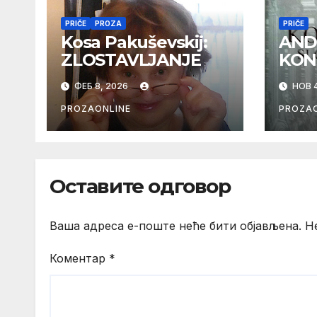
PRIČE
PROZA
PRIČE
Kosa Pakuševskij:
AND
ZLOSTAVLJANJE
KON
ФЕБ 8, 2026
НОВ 4
PROZAONLINE
PROZAO
Оставите одговор
Ваша адреса е-поште неће бити објављена.
Н
Коментар
*