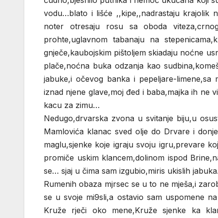
čudno,bjesnilo putnika i nemoć ukućana koji su
vodu…blato i lišće ,,kipe,,nadrastaju krajolik
noter otresaju rosu sa oboda viteza,crn
prohte,uglavnom tabanaju na stepenicama,kr
gnječe,kaubojskim pištoljem skiadaju noćne usn
plače,noćna buka odzanja kao sudbina,komeša
jabuke,i očevog banka i pepeljare-limene,s
iznad njene glave,moj đed i baba,majka ih ne v
kacu za zimu…
Nedugo,drvarska zvona u svitanje biju,u osus
Mamlovića klanac sved olje do Drvare i donje 
maglu,sjenke koje igraju svoju igru,prevare koj
promiče uskim klancem,dolinom ispod Brine,na
se… sjaj u čima sam izgubio,miris ukislih jabuka…
Rumenih obaza mjrsec se u to ne mješa,i zarobl
se u svoje mi9sli,a ostavio sam uspomene na 
Kruže rječi oko mene,Kruže sjenke ka klan