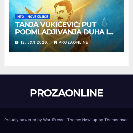
INFO
NOVE KNJIGE
TANJA VUKIĆEVIĆ: PUT
PODMLADJIVANJA DUHA I
TELA SA TESLOM
12. ЈУЛ 2026.
PROZAONLINE
PROZAONLINE
Proudly powered by WordPress
|
Theme:
Newsup
by
Themeansar
.