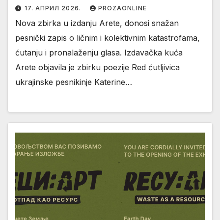
17. АПРИЛ 2026.
PROZAONLINE
Nova zbirka u izdanju Arete, donosi snažan
pesnički zapis o ličnim i kolektivnim katastrofama,
ćutanju i pronalaženju glasa. Izdavačka kuća
Arete objavila je zbirku poezije Red ćutljivica
ukrajinske pesnikinje Katerine…