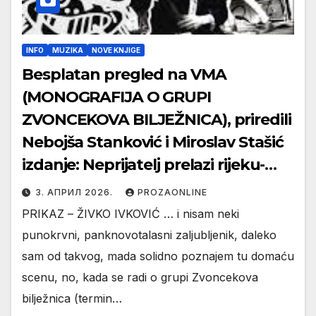
INFO
MUZIKA
NOVE KNJIGE
Besplatan pregled na VMA
(MONOGRAFIJA O GRUPI
ZVONCEKOVA BILJEŽNICA), priredili
Nebojša Stanković i Miroslav Stašić
izdanje: Neprijatelj prelazi rijeku-
ARANĐELOVAC 2025
3. АПРИЛ 2026.
PROZAONLINE
PRIKAZ – ŽIVKO IVKOVIĆ … i nisam neki
punokrvni, panknovotalasni zaljubljenik, daleko
sam od takvog, mada solidno poznajem tu domaću
scenu, no, kada se radi o grupi Zvoncekova
bilježnica (termin…