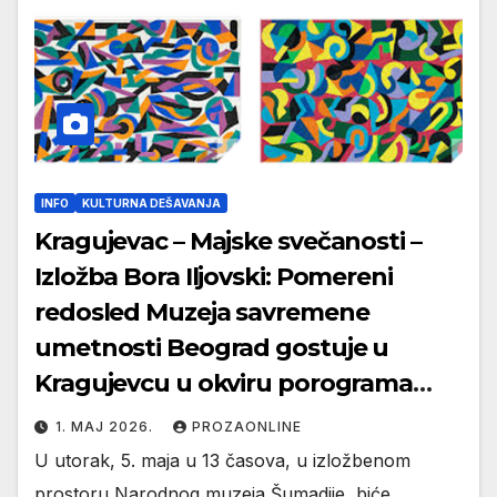
INFO
KULTURNA DEŠAVANJA
Kragujevac – Majske svečanosti –
Izložba Bora Iljovski: Pomereni
redosled Muzeja savremene
umetnosti Beograd gostuje u
Kragujevcu u okviru porograma
Majske svečanosti
1. МАЈ 2026.
PROZAONLINE
U utorak, 5. maja u 13 časova, u izložbenom
prostoru Narodnog muzeja Šumadije, biće