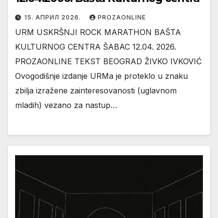
15. АПРИЛ 2026.
PROZAONLINE
URM USKRŠNJI ROCK MARATHON BAŠTA
KULTURNOG CENTRA ŠABAC 12.04. 2026.
PROZAONLINE TEKST BEOGRAD ŽIVKO IVKOVIĆ
Ovogodišnje izdanje URMa je proteklo u znaku
zbilja izražene zainteresovanosti (uglavnom
mladih) vezano za nastup…