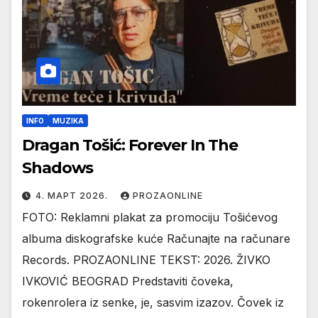
INFO
MUZIKA
Dragan Tošić: Forever In The
Shadows
4. МАРТ 2026.
PROZAONLINE
FOTO: Reklamni plakat za promociju Tošićevog
albuma diskografske kuće Računajte na računare
Records. PROZAONLINE TEKST: 2026. ŽIVKO
IVKOVIĆ BEOGRAD Predstaviti čoveka,
rokenrolera iz senke, je, sasvim izazov. Čovek iz