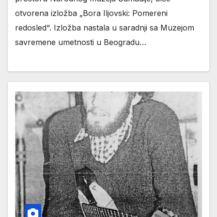
otvorena izložba „Bora Iljovski: Pomereni
redosled“. Izložba nastala u saradnji sa Muzejom
savremene umetnosti u Beogradu…