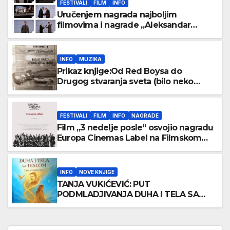
FESTIVALI
FILM
INFO
Uručenjem nagrada najboljim
filmovima i nagrade „Aleksandar
Lifka“ Radošu Bajiću svečano zatvoren
33. Festival evropskog filma Palić
INFO
MUZIKA
Prikaz knjige:Od Red Boysa do
Drugog stvaranja sveta (bilo neko
vreme pošteno) (autor- Zlatomira
Sremca, Botoš 2022. godine,
samizdat)
FESTIVALI
FILM
INFO
NAGRADE
Film „3 nedelje posle“ osvojio nagradu
Europa Cinemas Label na Filmskom
festivalu u Karlovim Varima
INFO
NOVE KNJIGE
TANJA VUKIĆEVIĆ: PUT
PODMLADJIVANJA DUHA I TELA SA
TESLOM