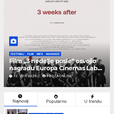
FESTIVALI
FILM
INFO
NAGRADE
Film „3 nedelje posle“ osvojio
nagradu Europa Cinemas Label
na Filmskom festivalu u
12. ЈУЛ 2026.
PROZAONLINE
Karlovim Varima
Najnoviji
Popularno
U trendu