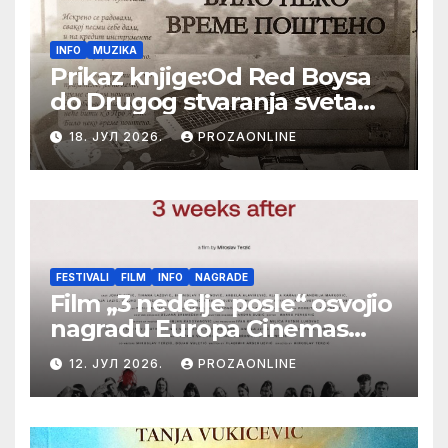
INFO
MUZIKA
Prikaz knjige:Od Red Boysa
do Drugog stvaranja sveta
(bilo neko vreme pošteno)
18. ЈУЛ 2026.
PROZAONLINE
(autor- Zlatomira Sremca,
Botoš 2022. godine,
samizdat)
FESTIVALI
FILM
INFO
NAGRADE
Film „3 nedelje posle“ osvojio
nagradu Europa Cinemas
Label na Filmskom festivalu
12. ЈУЛ 2026.
PROZAONLINE
u Karlovim Varima