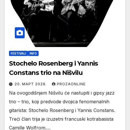
FESTIVALI
INFO
Stochelo Rosenberg i Yannis
Constans trio na Nišvilu
20. МАРТ 2026.
PROZAONLINE
Na ovogodišnjem Nišvilu će nastupiti i gipsy jazz
trio – trio, koji predvode dvojica fenomenalnih
gitarista: Stochelo Rosenberg i Yannis Constans.
Treći član trija je izuzetni francuski kotrabasista
Camille Wolfrom.…