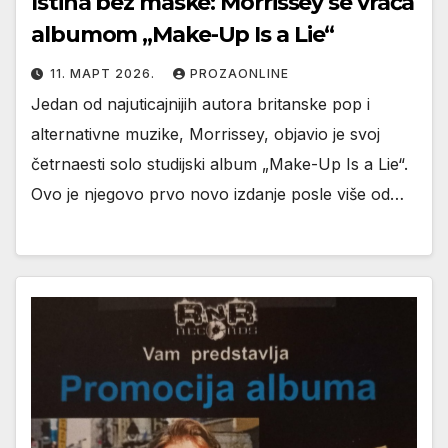
Istina bez maske: Morrissey se vraća
albumom „Make-Up Is a Lie“
11. МАРТ 2026.
PROZAONLINE
Jedan od najuticajnijih autora britanske pop i
alternativne muzike, Morrissey, objavio je svoj
četrnaesti solo studijski album „Make-Up Is a Lie“.
Ovo je njegovo prvo novo izdanje posle više od…