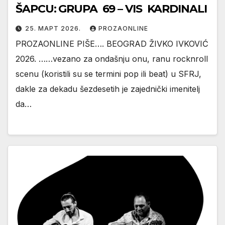
ŠAPCU: GRUPA 69 – VIS KARDINALI
25. МАРТ 2026.
PROZAONLINE
PROZAONLINE PIŠE…. BEOGRAD ŽIVKO IVKOVIĆ
2026. ……vezano za ondašnju onu, ranu rocknroll
scenu (koristili su se termini pop ili beat) u SFRJ,
dakle za dekadu šezdesetih je zajednički imenitelj
da…