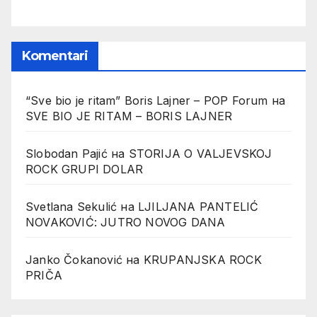
Komentari
“Sve bio je ritam” Boris Lajner – POP Forum
на
SVE BIO JE RITAM – BORIS LAJNER
Slobodan Pajić
на
STORIJA O VALJEVSKOJ
ROCK GRUPI DOLAR
Svetlana Sekulić
на
LJILJANA PANTELIĆ
NOVAKOVIĆ: JUTRO NOVOG DANA
Janko Čokanović
на
KRUPANJSKA ROCK
PRIČA