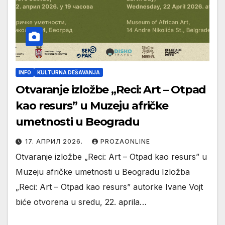
INFO
KULTURNA DEŠAVANJA
Otvaranje izložbe „Reci: Art – Otpad
kao resurs” u Muzeju afričke
umetnosti u Beogradu
17. АПРИЛ 2026.
PROZAONLINE
Otvaranje izložbe „Reci: Art – Otpad kao resurs” u
Muzeju afričke umetnosti u Beogradu Izložba
„Reci: Art – Otpad kao resurs” autorke Ivane Vojt
biće otvorena u sredu, 22. aprila…