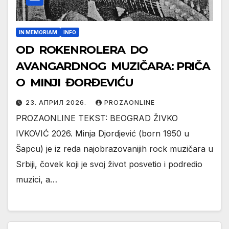
IN MEMORIAM
INFO
OD ROKENROLERA DO
AVANGARDNOG MUZIČARA: PRIČA
O MINJI ĐORĐEVIĆU
23. АПРИЛ 2026.
PROZAONLINE
PROZAONLINE TEKST: BEOGRAD ŽIVKO
IVKOVIĆ 2026. Minja Djordjević (born 1950 u
Šapcu) je iz reda najobrazovanijih rock muzičara u
Srbiji, čovek koji je svoj život posvetio i podredio
muzici, a…