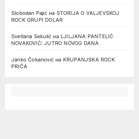
Slobodan Pajić
на
STORIJA O VALJEVSKOJ
ROCK GRUPI DOLAR
Svetlana Sekulić
на
LJILJANA PANTELIĆ
NOVAKOVIĆ: JUTRO NOVOG DANA
Janko Čokanović
на
KRUPANJSKA ROCK
PRIČA