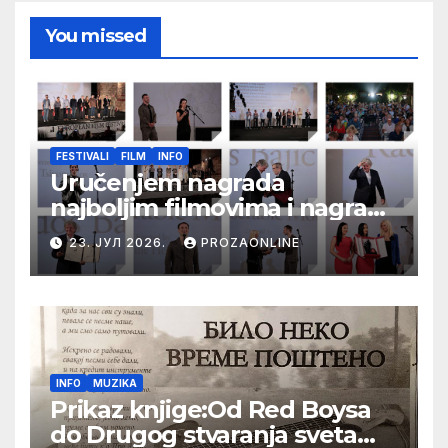
You missed
FESTIVALI
FILM
INFO
Uručenjem nagrada
najboljim filmovima i nagrade
„Aleksandar Lifka“ Radošu
23. ЈУЛ 2026.
PROZAONLINE
Bajiću svečano zatvoren 33.
Festival evropskog filma Palić
INFO
MUZIKA
Prikaz knjige:Od Red Boysa
do Drugog stvaranja sveta