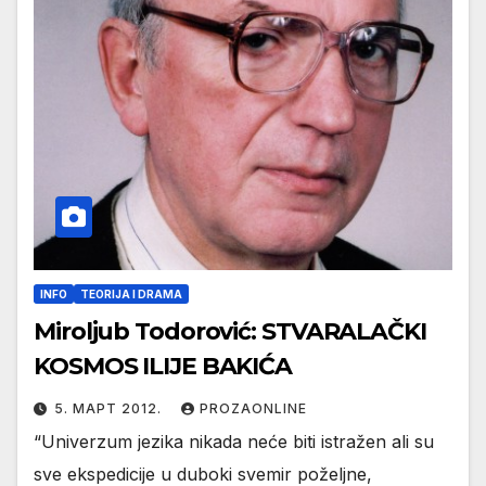
INFO
TEORIJA I DRAMA
Miroljub Todorović: STVARALAČKI
KOSMOS ILIJE BAKIĆA
5. МАРТ 2012.
PROZAONLINE
“Univerzum jezika nikada neće biti istražen ali su
sve ekspedicije u duboki svemir poželjne,