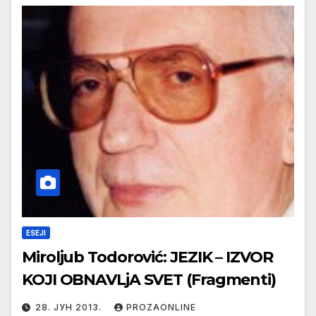
ESEJI
Miroljub Todorović: JEZIK – IZVOR
KOJI OBNAVLjA SVET (Fragmenti)
28. ЈУН 2013.
PROZAONLINE