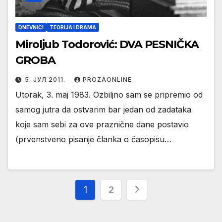
DNEVNICI
TEORIJA I DRAMA
Miroljub Todorović: DVA PESNIČKA
GROBA
5. ЈУЛ 2011.
PROZAONLINE
Utorak, 3. maj 1983. Ozbiljno sam se pripremio od
samog jutra da ostvarim bar jedan od zadataka
koje sam sebi za ove praznične dane postavio
(prvenstveno pisanje članka o časopisu…
Пагинација
1
2
чланака