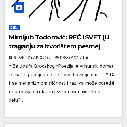
ESEJI
Miroljub Todorović: REČ I SVET (U
traganju za izvorištem pesme)
8. ОКТОБАР 2013.
PROZAONLINE
* Za Josifa Brodskog “Poezija je vrhunski domet
jezika“ a pisanje poezije “uvežbavanje smrti“. * Da
li se mehanizmom sličnosti i razlika može odrediti
unutrašnja struktura jezika u signalističkom
delu?…