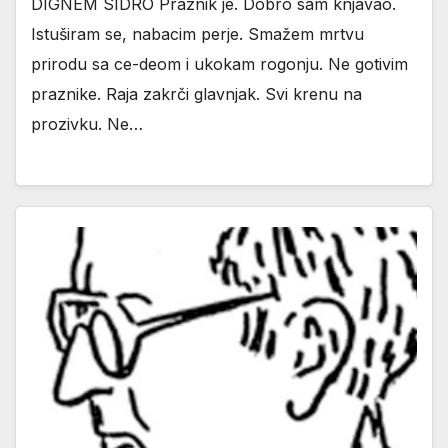
DIGNEM SIDRO Praznik je. Dobro sam knjavao.
Istuširam se, nabacim perje. Smažem mrtvu
prirodu sa ce-deom i ukokam rogonju. Ne gotivim
praznike. Raja zakrči glavnjak. Svi krenu na
prozivku. Ne…