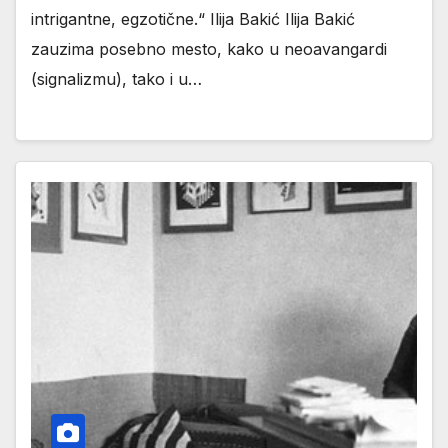
intrigantne, egzotične.“ Ilija Bakić Ilija Bakić
zauzima posebno mesto, kako u neoavangardi
(signalizmu), tako i u…