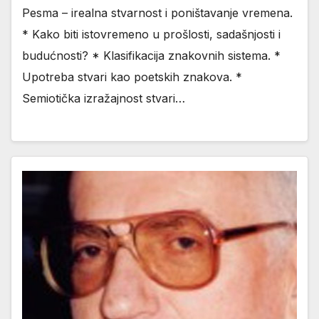
Pesma – irealna stvarnost i poništavanje vremena.
* Kako biti istovremeno u prošlosti, sadašnjosti i
budućnosti? * Klasifikacija znakovnih sistema. *
Upotreba stvari kao poetskih znakova. *
Semiotička izražajnost stvari…