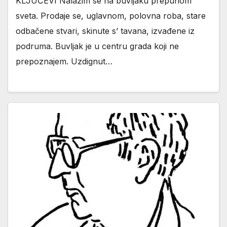
KLJUČEVI Nalazim se na buvljaku prepunom
sveta. Prodaje se, uglavnom, polovna roba, stare
odbačene stvari, skinute s’ tavana, izvađene iz
podruma. Buvljak je u centru grada koji ne
prepoznajem. Uzdignut…