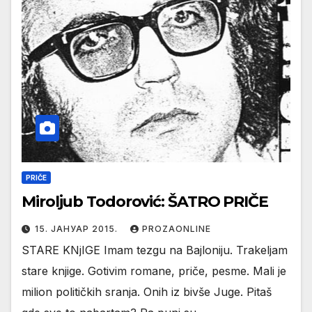
PRIČE
Miroljub Todorović: ŠATRO PRIČE
15. ЈАНУАР 2015.
PROZAONLINE
STARE KNjIGE Imam tezgu na Bajloniju. Trakeljam
stare knjige. Gotivim romane, priče, pesme. Mali je
milion političkih sranja. Onih iz bivše Juge. Pitaš