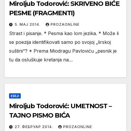
Miroljub Todorović: SKRIVENO BIĆE
PESME (FRAGMENTI)
5. МАЈ 2014.
PROZAONLINE
Strast i pisanje. * Pesma kao lom jezika. * Može li
se poezija identifikovati samo po svojoj „lirskoj
suštini“? * Prema Miodragu Pavloviću „pesnik je
tu da osluškuje kretanja na…
ESEJI
Miroljub Todorović: UMETNOST –
TAJNO PISMO BIĆA
27. ФЕБРУАР 2014.
PROZAONLINE