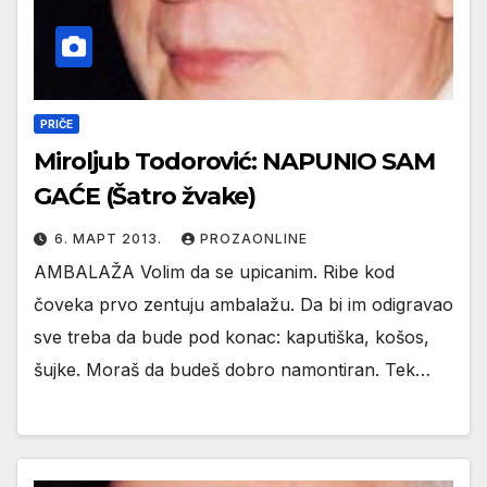
PRIČE
Miroljub Todorović: NAPUNIO SAM
GAĆE (Šatro žvake)
6. МАРТ 2013.
PROZAONLINE
AMBALAŽA Volim da se upicanim. Ribe kod
čoveka prvo zentuju ambalažu. Da bi im odigravao
sve treba da bude pod konac: kaputiška, košos,
šujke. Moraš da budeš dobro namontiran. Tek…