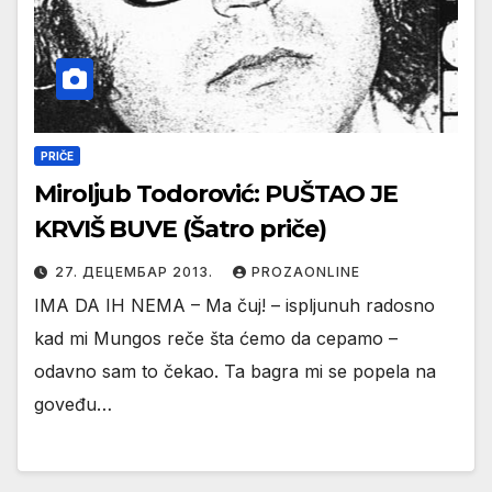
PRIČE
Miroljub Todorović: PUŠTAO JE
KRVIŠ BUVE (Šatro priče)
27. ДЕЦЕМБАР 2013.
PROZAONLINE
IMA DA IH NEMA – Ma čuj! – ispljunuh radosno
kad mi Mungos reče šta ćemo da cepamo –
odavno sam to čekao. Ta bagra mi se popela na
goveđu…