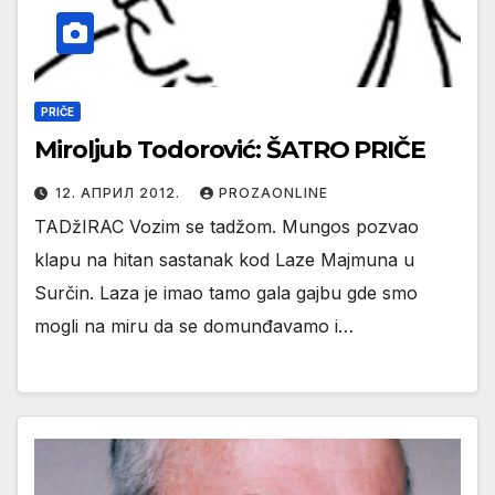
PRIČE
Miroljub Todorović: ŠATRO PRIČE
12. АПРИЛ 2012.
PROZAONLINE
TADžIRAC Vozim se tadžom. Mungos pozvao
klapu na hitan sastanak kod Laze Majmuna u
Surčin. Laza je imao tamo gala gajbu gde smo
mogli na miru da se domunđavamo i…