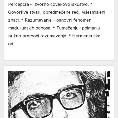
Percepcija – izvorno čovekovo iskustvo. *
Govorljive stvari, opredmećene reči, višesmisleni
znaci. * Razumevanje – osnovni fenomen
međuljudskih odnosa. * Tumačenju i poimanju
nužno prethodi razumevanje. * Hermeneutika –
od…